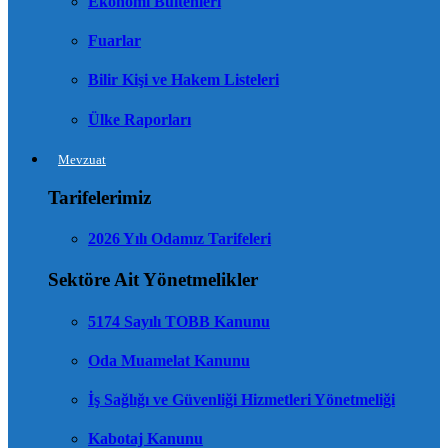
Ekonomi Bültenleri
Fuarlar
Bilir Kişi ve Hakem Listeleri
Ülke Raporları
Mevzuat
Tarifelerimiz
2026 Yılı Odamız Tarifeleri
Sektöre Ait Yönetmelikler
5174 Sayılı TOBB Kanunu
Oda Muamelat Kanunu
İş Sağlığı ve Güvenliği Hizmetleri Yönetmeliği
Kabotaj Kanunu