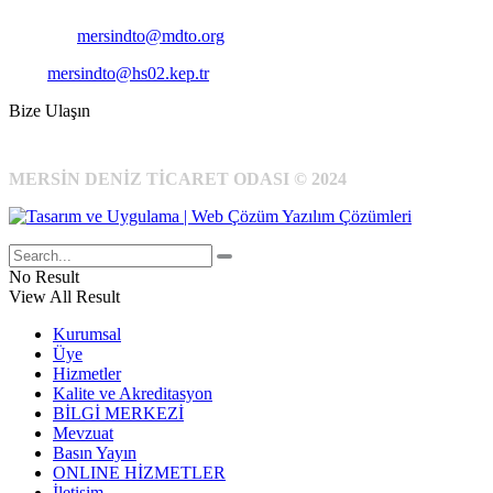
E-Posta:
mersindto@mdto.org
Kep:
mersindto@hs02.kep.tr
Bize Ulaşın
MERSİN DENİZ TİCARET ODASI © 2024
No Result
View All Result
Kurumsal
Üye
Hizmetler
Kalite ve Akreditasyon
BİLGİ MERKEZİ
Mevzuat
Basın Yayın
ONLINE HİZMETLER
İletişim