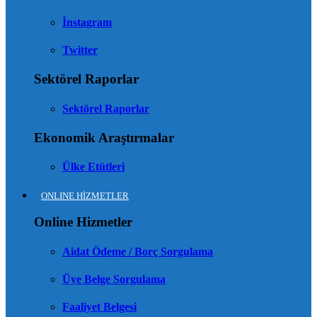
İnstagram
Twitter
Sektörel Raporlar
Sektörel Raporlar
Ekonomik Araştırmalar
Ülke Etütleri
ONLINE HİZMETLER
Online Hizmetler
Aidat Ödeme / Borç Sorgulama
Üye Belge Sorgulama
Faaliyet Belgesi