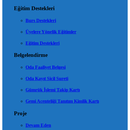
Eğitim Destekleri
Burs Destekleri
Üyelere Yönelik Eğitimler
Eğitim Destekleri
Belgelendirme
Oda Faaliyet Belgesi
Oda Kayıt Sicil Sureti
Gümrük İşlemi Takip Kartı
Gemi Acenteliği Tanıtım Kimlik Kartı
Proje
Devam Eden