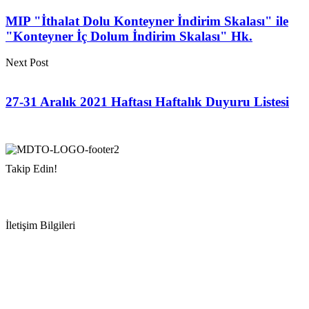
MIP "İthalat Dolu Konteyner İndirim Skalası" ile
"Konteyner İç Dolum İndirim Skalası" Hk.
Next Post
27-31 Aralık 2021 Haftası Haftalık Duyuru Listesi
Takip Edin!
İletişim Bilgileri
Adres:
Mersin Deniz Ticaret Odası
Pirireis, İsmet İnönü Blv. No:45, 33110 Yenişehir/Mersin
Telefon:
+90 324 327 7000
Cep
: +90 531 796 6989