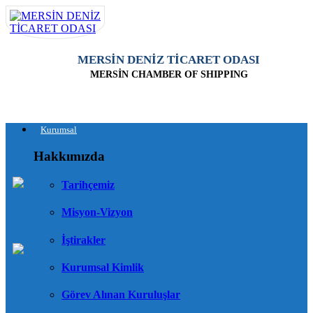
MERSİN DENİZ TİCARET ODASI
MERSİN CHAMBER OF SHIPPING
Kurumsal
Hakkımızda
Tarihçemiz
Misyon-Vizyon
İştirakler
Kurumsal Kimlik
Görev Alınan Kuruluşlar