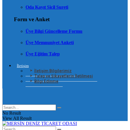
Oda Kayıt Sicil Sureti
Form ve Anket
Üye Bilgi Güncelleme Formu
Üye Memnuniyet Anketi
Üye Eğitim Talep
İletişim
İletişim Bilgilerimiz
Talep ve Şikayetlerin İletilmesi
Bilgi Edinme
No Result
View All Result