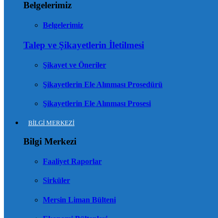
Belgelerimiz
Belgelerimiz
Talep ve Şikayetlerin İletilmesi
Şikayet ve Öneriler
Şikayetlerin Ele Alınması Prosedürü
Şikayetlerin Ele Alınması Prosesi
BİLGİ MERKEZİ
Bilgi Merkezi
Faaliyet Raporlar
Sirküler
Mersin Liman Bülteni