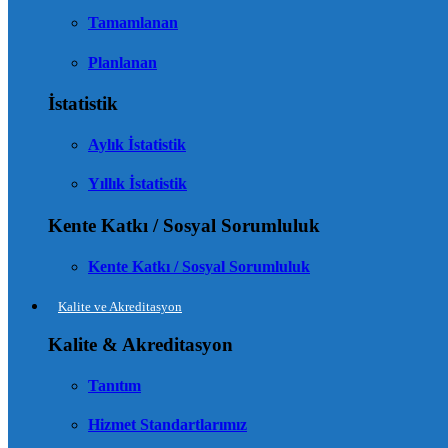
Tamamlanan
Planlanan
İstatistik
Aylık İstatistik
Yıllık İstatistik
Kente Katkı / Sosyal Sorumluluk
Kente Katkı / Sosyal Sorumluluk
Kalite ve Akreditasyon
Kalite & Akreditasyon
Tanıtım
Hizmet Standartlarımız