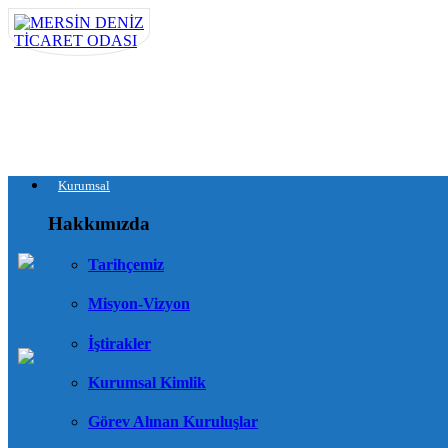
Kurumsal
Hakkımızda
Tarihçemiz
Misyon-Vizyon
İştirakler
Kurumsal Kimlik
Görev Alınan Kuruluşlar