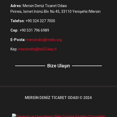
Adres:
Mersin Deniz Ticaret Odası
Pirireis, İsmet İnönü Blv. No:45, 33110 Yenişehir/Mersin
Telefon:
+90 324 327 7000
Cep
: +90 531 796 6989
E-Posta:
mersindto@mdto.org
Kep:
mersindto@hs02.kep.tr
Bize Ulaşın
MERSİN DENİZ TİCARET ODASI © 2024