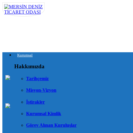
Kurumsal
Hakkımızda
Tarihçemiz
Misyon-Vizyon
İştirakler
Kurumsal Kimlik
Görev Alınan Kuruluşlar