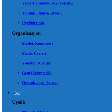
Yetki Alanındaki Kıyı Tesisleri
Tanıtım Filmi & Broşür
Üyeliklerimiz
Organizasyon
Meslek Komiteleri
Meclis Üyeleri
Yönetim Kurulu
Genel Sekreterlik
Organizasyon Şeması
Üye
Üyelik