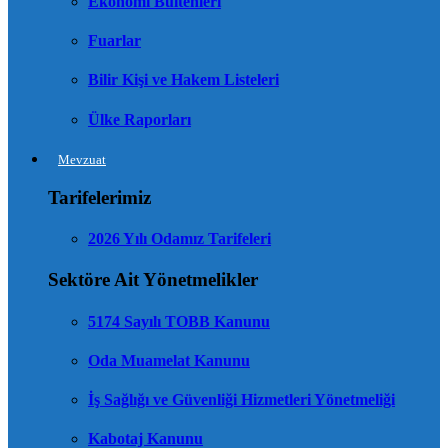
Ekonomi Bültenleri
Fuarlar
Bilir Kişi ve Hakem Listeleri
Ülke Raporları
Mevzuat
Tarifelerimiz
2026 Yılı Odamız Tarifeleri
Sektöre Ait Yönetmelikler
5174 Sayılı TOBB Kanunu
Oda Muamelat Kanunu
İş Sağlığı ve Güvenliği Hizmetleri Yönetmeliği
Kabotaj Kanunu