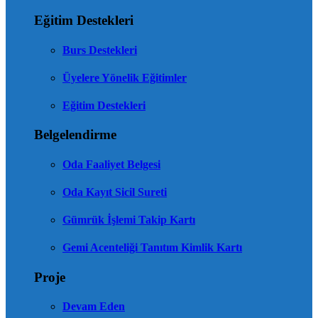
Eğitim Destekleri
Burs Destekleri
Üyelere Yönelik Eğitimler
Eğitim Destekleri
Belgelendirme
Oda Faaliyet Belgesi
Oda Kayıt Sicil Sureti
Gümrük İşlemi Takip Kartı
Gemi Acenteliği Tanıtım Kimlik Kartı
Proje
Devam Eden