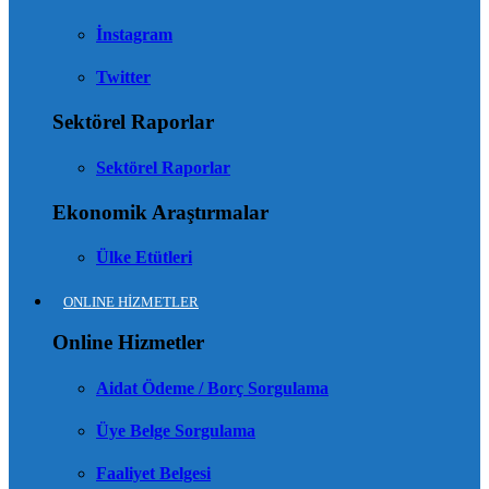
İnstagram
Twitter
Sektörel Raporlar
Sektörel Raporlar
Ekonomik Araştırmalar
Ülke Etütleri
ONLINE HİZMETLER
Online Hizmetler
Aidat Ödeme / Borç Sorgulama
Üye Belge Sorgulama
Faaliyet Belgesi