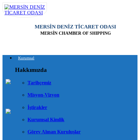
MERSİN DENİZ TİCARET ODASI
MERSİN CHAMBER OF SHIPPING
Kurumsal
Hakkımızda
Tarihçemiz
Misyon-Vizyon
İştirakler
Kurumsal Kimlik
Görev Alınan Kuruluşlar