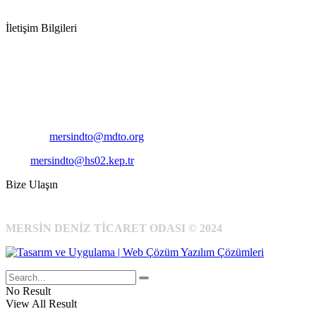
İletişim Bilgileri
Adres:
Mersin Deniz Ticaret Odası
Pirireis, İsmet İnönü Blv. No:45, 33110 Yenişehir/Mersin
Telefon:
+90 324 327 7000
Cep
: +90 531 796 6989
E-Posta:
mersindto@mdto.org
Kep:
mersindto@hs02.kep.tr
Bize Ulaşın
MERSİN DENİZ TİCARET ODASI © 2024
No Result
View All Result