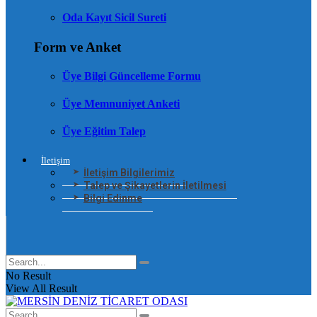
Oda Kayıt Sicil Sureti
Form ve Anket
Üye Bilgi Güncelleme Formu
Üye Memnuniyet Anketi
Üye Eğitim Talep
İletişim
İletişim Bilgilerimiz
Talep ve Şikayetlerin İletilmesi
Bilgi Edinme
No Result
View All Result