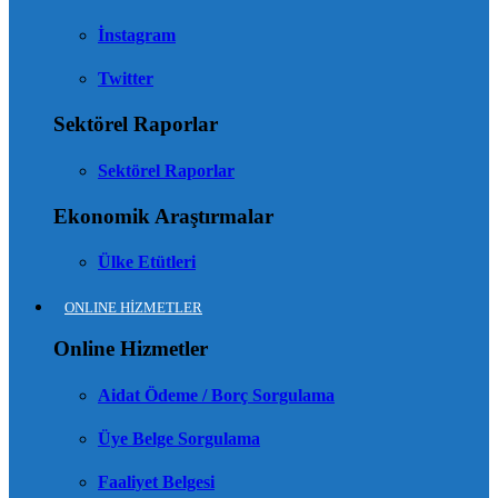
İnstagram
Twitter
Sektörel Raporlar
Sektörel Raporlar
Ekonomik Araştırmalar
Ülke Etütleri
ONLINE HİZMETLER
Online Hizmetler
Aidat Ödeme / Borç Sorgulama
Üye Belge Sorgulama
Faaliyet Belgesi