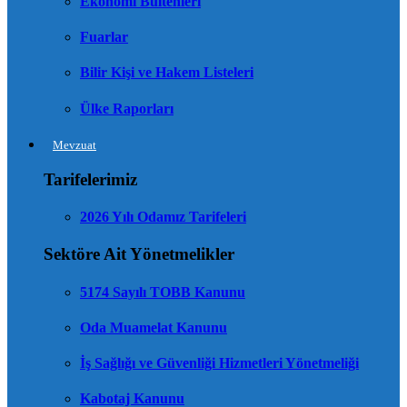
Ekonomi Bültenleri
Fuarlar
Bilir Kişi ve Hakem Listeleri
Ülke Raporları
Mevzuat
Tarifelerimiz
2026 Yılı Odamız Tarifeleri
Sektöre Ait Yönetmelikler
5174 Sayılı TOBB Kanunu
Oda Muamelat Kanunu
İş Sağlığı ve Güvenliği Hizmetleri Yönetmeliği
Kabotaj Kanunu