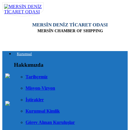
MERSİN DENİZ TİCARET ODASI
MERSİN CHAMBER OF SHIPPING
Kurumsal
Hakkımızda
Tarihçemiz
Misyon-Vizyon
İştirakler
Kurumsal Kimlik
Görev Alınan Kuruluşlar