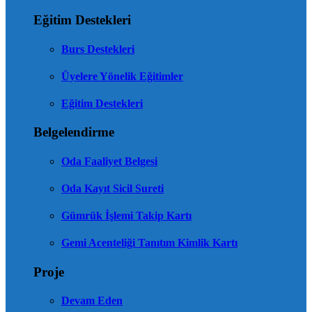
Eğitim Destekleri
Burs Destekleri
Üyelere Yönelik Eğitimler
Eğitim Destekleri
Belgelendirme
Oda Faaliyet Belgesi
Oda Kayıt Sicil Sureti
Gümrük İşlemi Takip Kartı
Gemi Acenteliği Tanıtım Kimlik Kartı
Proje
Devam Eden