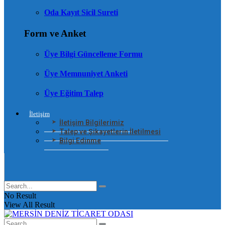
Oda Kayıt Sicil Sureti
Form ve Anket
Üye Bilgi Güncelleme Formu
Üye Memnuniyet Anketi
Üye Eğitim Talep
İletişim
İletişim Bilgilerimiz
Talep ve Şikayetlerin İletilmesi
Bilgi Edinme
No Result
View All Result