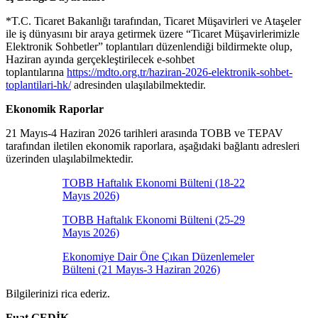
*T.C. Ticaret Bakanlığı tarafından, Ticaret Müşavirleri ve Ataşeler
ile iş dünyasını bir araya getirmek üzere “Ticaret Müşavirlerimizle
Elektronik Sohbetler” toplantıları düzenlendiği bildirmekte olup,
Haziran ayında gerçekleştirilecek e-sohbet
toplantılarına
https://mdto.org.tr/haziran-2026-elektronik-sohbet-
toplantilari-hk/
adresinden ulaşılabilmektedir.
Ekonomik Raporlar
21 Mayıs-4 Haziran 2026 tarihleri arasında TOBB ve TEPAV
tarafından iletilen ekonomik raporlara, aşağıdaki bağlantı adresleri
üzerinden ulaşılabilmektedir.
TOBB Haftalık Ekonomi Bülteni (18-22
Mayıs 2026)
TOBB Haftalık Ekonomi Bülteni (25-29
Mayıs 2026)
Ekonomiye Dair Öne Çıkan Düzenlemeler
Bülteni (21 Mayıs-3 Haziran 2026)
Bilgilerinizi rica ederiz.
Fuat GEDİK