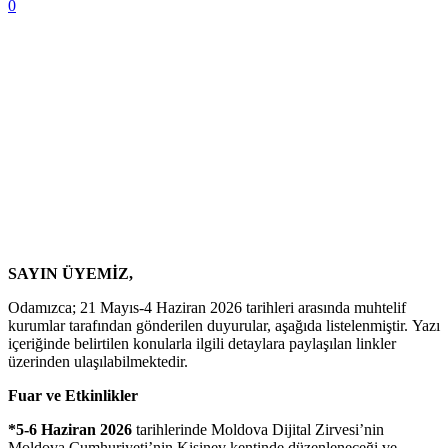
0
SAYIN ÜYEMİZ,
Odamızca; 21 Mayıs-4 Haziran 2026 tarihleri arasında muhtelif
kurumlar tarafından gönderilen duyurular, aşağıda listelenmiştir. Yazı
içeriğinde belirtilen konularla ilgili detaylara paylaşılan linkler
üzerinden ulaşılabilmektedir.
Fuar ve Etkinlikler
*5-6 Haziran 2026
tarihlerinde Moldova Dijital Zirvesi’nin
Moldova Cumhuriyeti’nin Kişinev kentinde düzenleneceği ve