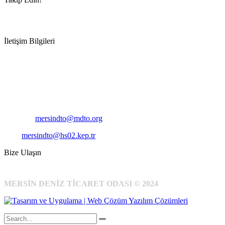
İletişim Bilgileri
Adres:
Mersin Deniz Ticaret Odası
Pirireis, İsmet İnönü Blv. No:45, 33110 Yenişehir/Mersin
Telefon:
+90 324 327 7000
Cep
: +90 531 796 6989
E-Posta:
mersindto@mdto.org
Kep:
mersindto@hs02.kep.tr
Bize Ulaşın
MERSİN DENİZ TİCARET ODASI © 2024