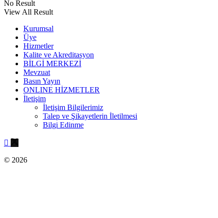
No Result
View All Result
Kurumsal
Üye
Hizmetler
Kalite ve Akreditasyon
BİLGİ MERKEZİ
Mevzuat
Basın Yayın
ONLINE HİZMETLER
İletişim
İletişim Bilgilerimiz
Talep ve Şikayetlerin İletilmesi
Bilgi Edinme
© 2026