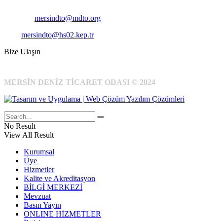
Cep
: +90 531 796 6989
E-Posta:
mersindto@mdto.org
Kep:
mersindto@hs02.kep.tr
Bize Ulaşın
MERSİN DENİZ TİCARET ODASI © 2024
No Result
View All Result
Kurumsal
Üye
Hizmetler
Kalite ve Akreditasyon
BİLGİ MERKEZİ
Mevzuat
Basın Yayın
ONLINE HİZMETLER