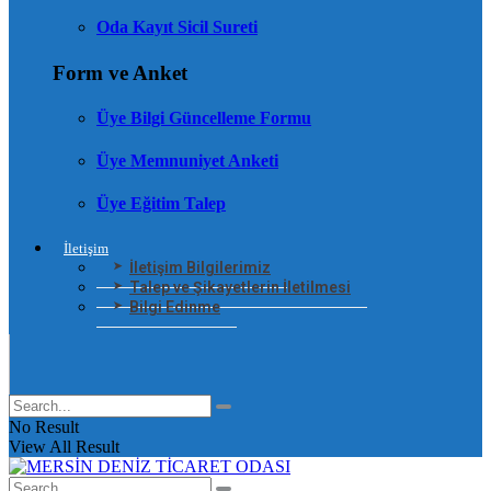
Oda Kayıt Sicil Sureti
Form ve Anket
Üye Bilgi Güncelleme Formu
Üye Memnuniyet Anketi
Üye Eğitim Talep
İletişim
İletişim Bilgilerimiz
Talep ve Şikayetlerin İletilmesi
Bilgi Edinme
No Result
View All Result