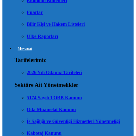
Ekonomi Bültenleri
Fuarlar
Bilir Kişi ve Hakem Listeleri
Ülke Raporları
Mevzuat
Tarifelerimiz
2026 Yılı Odamız Tarifeleri
Sektöre Ait Yönetmelikler
5174 Sayılı TOBB Kanunu
Oda Muamelat Kanunu
İş Sağlığı ve Güvenliği Hizmetleri Yönetmeliği
Kabotaj Kanunu