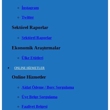
İnstagram
Twitter
Sektörel Raporlar
Sektörel Raporlar
Ekonomik Araştırmalar
Ülke Etütleri
ONLINE HİZMETLER
Online Hizmetler
Aidat Ödeme / Borç Sorgulama
Üye Belge Sorgulama
Faaliyet Belgesi