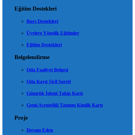
Eğitim Destekleri
Burs Destekleri
Üyelere Yönelik Eğitimler
Eğitim Destekleri
Belgelendirme
Oda Faaliyet Belgesi
Oda Kayıt Sicil Sureti
Gümrük İşlemi Takip Kartı
Gemi Acenteliği Tanıtım Kimlik Kartı
Proje
Devam Eden