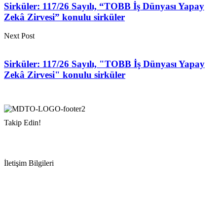
Sirküler: 117/26 Sayılı, “TOBB İş Dünyası Yapay
Zekâ Zirvesi” konulu sirküler
Next Post
Sirküler: 117/26 Sayılı, "TOBB İş Dünyası Yapay
Zekâ Zirvesi" konulu sirküler
Takip Edin!
İletişim Bilgileri
Adres:
Mersin Deniz Ticaret Odası
Pirireis, İsmet İnönü Blv. No:45, 33110 Yenişehir/Mersin
Telefon:
+90 324 327 7000