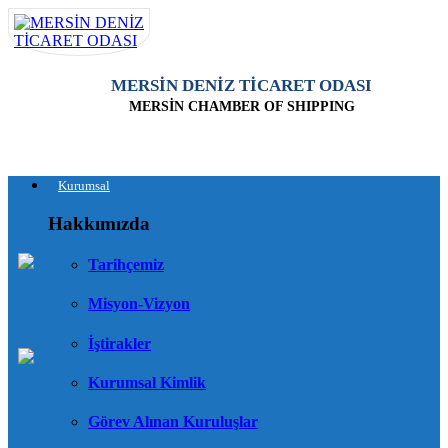
MERSİN DENİZ TİCARET ODASI
MERSİN CHAMBER OF SHIPPING
Kurumsal
Hakkımızda
Tarihçemiz
Misyon-Vizyon
İştirakler
Kurumsal Kimlik
Görev Alınan Kuruluşlar