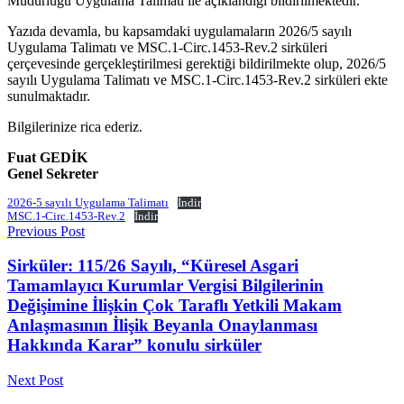
Müdürlüğü Uygulama Talimatı ile açıklandığı bildirilmektedir.
Yazıda devamla, bu kapsamdaki uygulamaların 2026/5 sayılı
Uygulama Talimatı ve MSC.1-Circ.1453-Rev.2 sirküleri
çerçevesinde gerçekleştirilmesi gerektiği bildirilmekte olup, 2026/5
sayılı Uygulama Talimatı ve MSC.1-Circ.1453-Rev.2 sirküleri ekte
sunulmaktadır.
Bilgilerinize rica ederiz.
Fuat GEDİK
Genel Sekreter
2026-5 sayılı Uygulama Talimatı
İndir
MSC.1-Circ.1453-Rev.2
İndir
Previous Post
Sirküler: 115/26 Sayılı, “Küresel Asgari
Tamamlayıcı Kurumlar Vergisi Bilgilerinin
Değişimine İlişkin Çok Taraflı Yetkili Makam
Anlaşmasının İlişik Beyanla Onaylanması
Hakkında Karar” konulu sirküler
Next Post