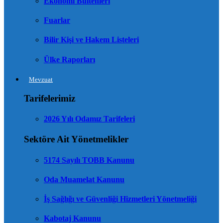
Ekonomi Bültenleri
Fuarlar
Bilir Kişi ve Hakem Listeleri
Ülke Raporları
Mevzuat
Tarifelerimiz
2026 Yılı Odamız Tarifeleri
Sektöre Ait Yönetmelikler
5174 Sayılı TOBB Kanunu
Oda Muamelat Kanunu
İş Sağlığı ve Güvenliği Hizmetleri Yönetmeliği
Kabotaj Kanunu