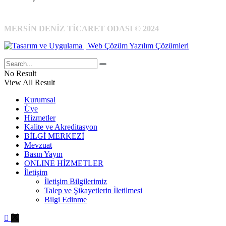
MERSİN DENİZ TİCARET ODASI © 2024
No Result
View All Result
Kurumsal
Üye
Hizmetler
Kalite ve Akreditasyon
BİLGİ MERKEZİ
Mevzuat
Basın Yayın
ONLINE HİZMETLER
İletişim
İletişim Bilgilerimiz
Talep ve Şikayetlerin İletilmesi
Bilgi Edinme