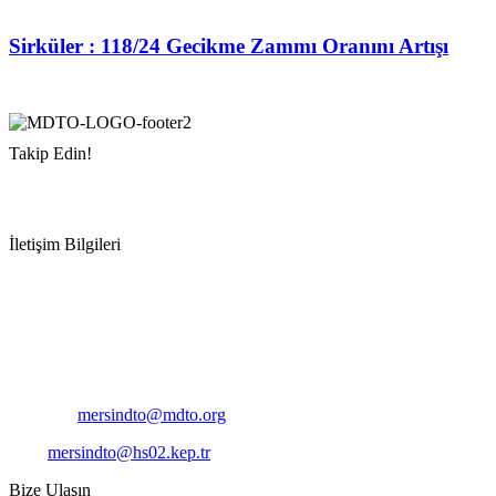
Sirküler : 118/24 Gecikme Zammı Oranını Artışı
Takip Edin!
İletişim Bilgileri
Adres:
Mersin Deniz Ticaret Odası
Pirireis, İsmet İnönü Blv. No:45, 33110 Yenişehir/Mersin
Telefon:
+90 324 327 7000
Cep
: +90 531 796 6989
E-Posta:
mersindto@mdto.org
Kep:
mersindto@hs02.kep.tr
Bize Ulaşın