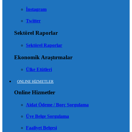
İnstagram
Twitter
Sektörel Raporlar
Sektörel Raporlar
Ekonomik Araştırmalar
Ülke Etütleri
ONLINE HİZMETLER
Online Hizmetler
Aidat Ödeme / Borç Sorgulama
Üye Belge Sorgulama
Faaliyet Belgesi