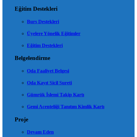
Eğitim Destekleri
Burs Destekleri
Üyelere Yönelik Eğitimler
Eğitim Destekleri
Belgelendirme
Oda Faaliyet Belgesi
Oda Kayıt Sicil Sureti
Gümrük İşlemi Takip Kartı
Gemi Acenteliği Tanıtım Kimlik Kartı
Proje
Devam Eden