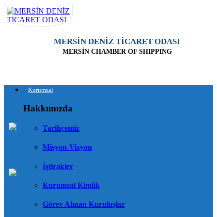
MERSİN DENİZ TİCARET ODASI
MERSİN CHAMBER OF SHIPPING
Kurumsal
Hakkımızda
Tarihçemiz
Misyon-Vizyon
İştirakler
Kurumsal Kimlik
Görev Alınan Kuruluşlar