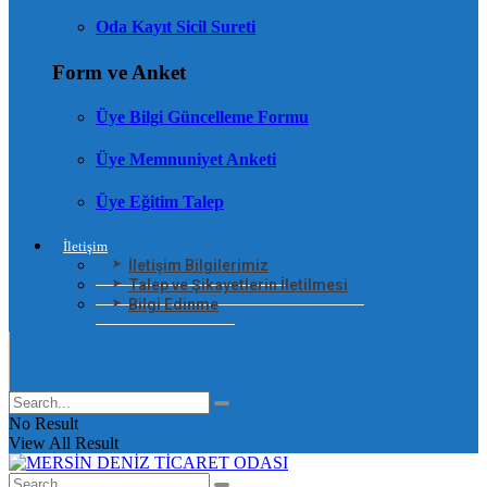
Oda Kayıt Sicil Sureti
Form ve Anket
Üye Bilgi Güncelleme Formu
Üye Memnuniyet Anketi
Üye Eğitim Talep
İletişim
İletişim Bilgilerimiz
Talep ve Şikayetlerin İletilmesi
Bilgi Edinme
No Result
View All Result