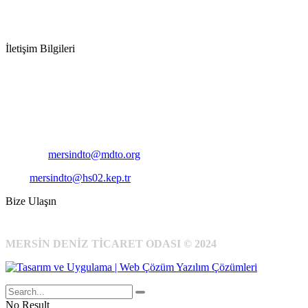
İletişim Bilgileri
Adres:
Mersin Deniz Ticaret Odası
Pirireis, İsmet İnönü Blv. No:45, 33110 Yenişehir/Mersin
Telefon:
+90 324 327 7000
Cep
: +90 531 796 6989
E-Posta:
mersindto@mdto.org
Kep:
mersindto@hs02.kep.tr
Bize Ulaşın
MERSİN DENİZ TİCARET ODASI © 2024
No Result