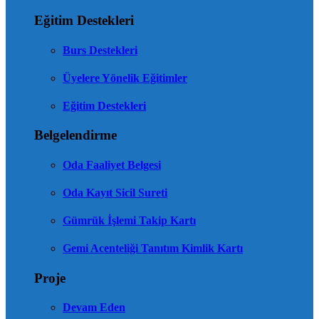
Eğitim Destekleri
Burs Destekleri
Üyelere Yönelik Eğitimler
Eğitim Destekleri
Belgelendirme
Oda Faaliyet Belgesi
Oda Kayıt Sicil Sureti
Gümrük İşlemi Takip Kartı
Gemi Acenteliği Tanıtım Kimlik Kartı
Proje
Devam Eden