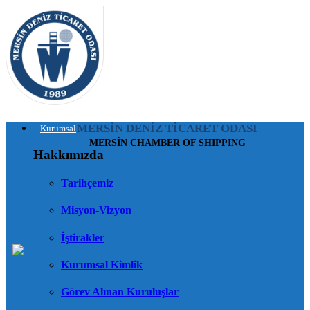
MERSİN DENİZ TİCARET ODASI
Kurumsal
MERSİN CHAMBER OF SHIPPING
Hakkımızda
Tarihçemiz
Misyon-Vizyon
İştirakler
Kurumsal Kimlik
Görev Alınan Kuruluşlar