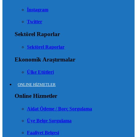
İnstagram
Twitter
Sektörel Raporlar
Sektörel Raporlar
Ekonomik Araştırmalar
Ülke Etütleri
ONLINE HİZMETLER
Online Hizmetler
Aidat Ödeme / Borç Sorgulama
Üye Belge Sorgulama
Faaliyet Belgesi