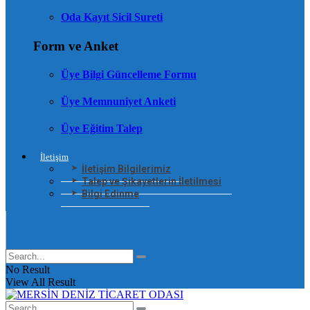
Oda Kayıt Sicil Sureti
Form ve Anket
Üye Bilgi Güncelleme Formu
Üye Memnuniyet Anketi
Üye Eğitim Talep
İletişim
İletişim Bilgilerimiz
Talep ve Şikayetlerin İletilmesi
Bilgi Edinme
No Result
View All Result