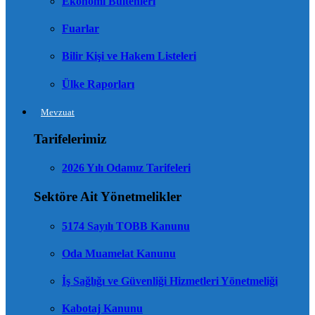
Ekonomi Bültenleri
Fuarlar
Bilir Kişi ve Hakem Listeleri
Ülke Raporları
Mevzuat
Tarifelerimiz
2026 Yılı Odamız Tarifeleri
Sektöre Ait Yönetmelikler
5174 Sayılı TOBB Kanunu
Oda Muamelat Kanunu
İş Sağlığı ve Güvenliği Hizmetleri Yönetmeliği
Kabotaj Kanunu