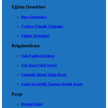
Eğitim Destekleri
Burs Destekleri
Üyelere Yönelik Eğitimler
Eğitim Destekleri
Belgelendirme
Oda Faaliyet Belgesi
Oda Kayıt Sicil Sureti
Gümrük İşlemi Takip Kartı
Gemi Acenteliği Tanıtım Kimlik Kartı
Proje
Devam Eden