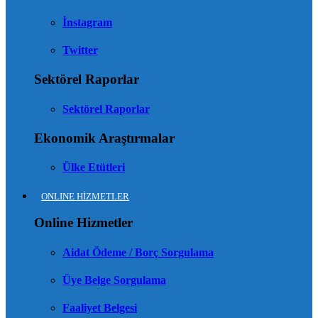
İnstagram
Twitter
Sektörel Raporlar
Sektörel Raporlar
Ekonomik Araştırmalar
Ülke Etütleri
ONLINE HİZMETLER
Online Hizmetler
Aidat Ödeme / Borç Sorgulama
Üye Belge Sorgulama
Faaliyet Belgesi