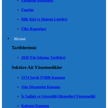
Ekonomi Bültenleri
Fuarlar
Bilir Kişi ve Hakem Listeleri
Ülke Raporları
Mevzuat
Tarifelerimiz
2026 Yılı Odamız Tarifeleri
Sektöre Ait Yönetmelikler
5174 Sayılı TOBB Kanunu
Oda Muamelat Kanunu
İş Sağlığı ve Güvenliği Hizmetleri Yönetmeliği
Kabotaj Kanunu