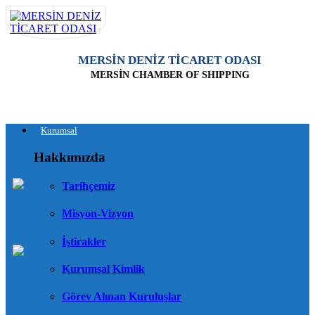
MERSİN DENİZ TİCARET ODASI
MERSİN CHAMBER OF SHIPPING
Kurumsal
Hakkımızda
Tarihçemiz
Misyon-Vizyon
İştirakler
Kurumsal Kimlik
Görev Alınan Kuruluşlar