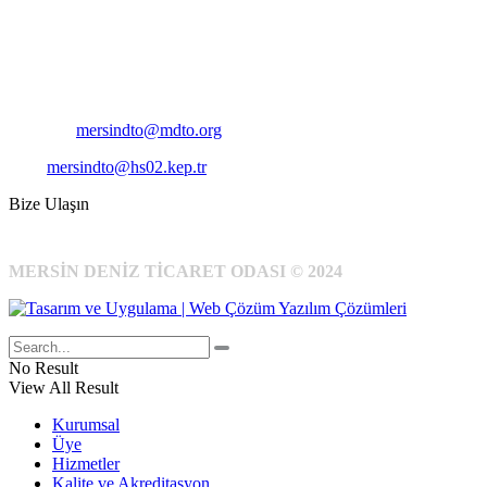
Pirireis, İsmet İnönü Blv. No:45, 33110 Yenişehir/Mersin
Telefon:
+90 324 327 7000
Cep
: +90 531 796 6989
E-Posta:
mersindto@mdto.org
Kep:
mersindto@hs02.kep.tr
Bize Ulaşın
MERSİN DENİZ TİCARET ODASI © 2024
No Result
View All Result
Kurumsal
Üye
Hizmetler
Kalite ve Akreditasyon