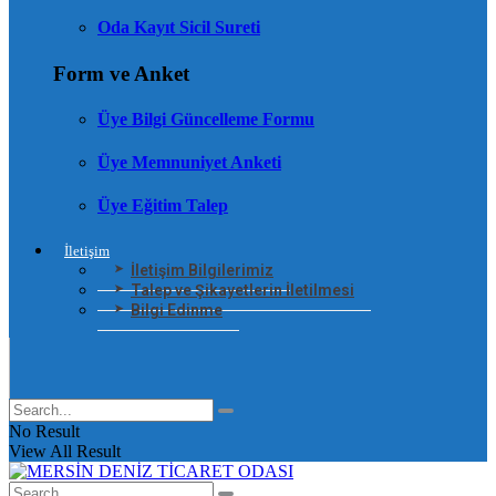
Oda Kayıt Sicil Sureti
Form ve Anket
Üye Bilgi Güncelleme Formu
Üye Memnuniyet Anketi
Üye Eğitim Talep
İletişim
İletişim Bilgilerimiz
Talep ve Şikayetlerin İletilmesi
Bilgi Edinme
No Result
View All Result