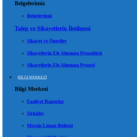
Belgelerimiz
Belgelerimiz
Talep ve Şikayetlerin İletilmesi
Şikayet ve Öneriler
Şikayetlerin Ele Alınması Prosedürü
Şikayetlerin Ele Alınması Prosesi
BİLGİ MERKEZİ
Bilgi Merkezi
Faaliyet Raporlar
Sirküler
Mersin Liman Bülteni