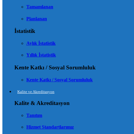
Tamamlanan
Planlanan
İstatistik
Aylık İstatistik
Yıllık İstatistik
Kente Katkı / Sosyal Sorumluluk
Kente Katkı / Sosyal Sorumluluk
Kalite ve Akreditasyon
Kalite & Akreditasyon
Tanıtım
Hizmet Standartlarımız