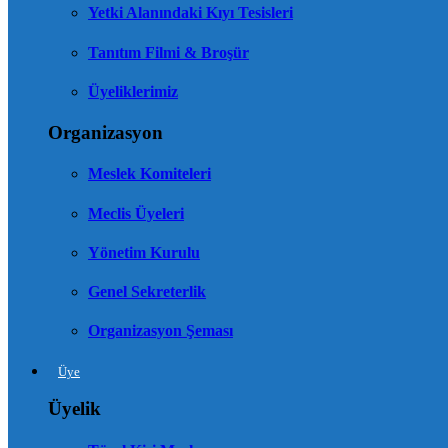
Yetki Alanındaki Kıyı Tesisleri
Tanıtım Filmi & Broşür
Üyeliklerimiz
Organizasyon
Meslek Komiteleri
Meclis Üyeleri
Yönetim Kurulu
Genel Sekreterlik
Organizasyon Şeması
Üye
Üyelik