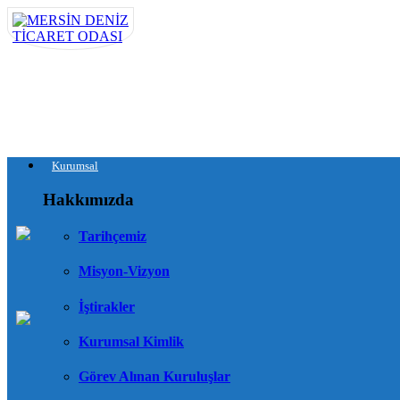
Kurumsal
Hakkımızda
Tarihçemiz
Misyon-Vizyon
İştirakler
Kurumsal Kimlik
Görev Alınan Kuruluşlar