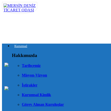
Kurumsal
Hakkımızda
Tarihçemiz
Misyon-Vizyon
İştirakler
Kurumsal Kimlik
Görev Alınan Kuruluşlar