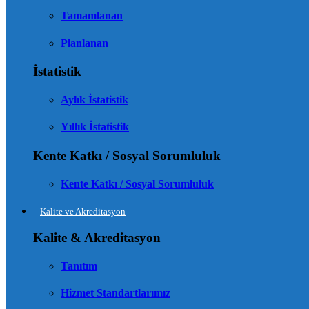
Tamamlanan
Planlanan
İstatistik
Aylık İstatistik
Yıllık İstatistik
Kente Katkı / Sosyal Sorumluluk
Kente Katkı / Sosyal Sorumluluk
Kalite ve Akreditasyon
Kalite & Akreditasyon
Tanıtım
Hizmet Standartlarımız