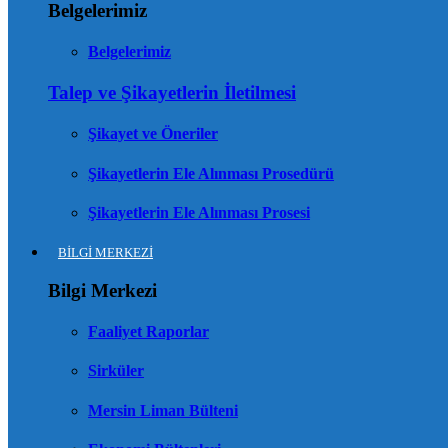
Belgelerimiz
Belgelerimiz
Talep ve Şikayetlerin İletilmesi
Şikayet ve Öneriler
Şikayetlerin Ele Alınması Prosedürü
Şikayetlerin Ele Alınması Prosesi
BİLGİ MERKEZİ
Bilgi Merkezi
Faaliyet Raporlar
Sirküler
Mersin Liman Bülteni