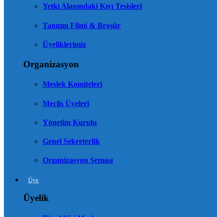
Yetki Alanındaki Kıyı Tesisleri
Tanıtım Filmi & Broşür
Üyeliklerimiz
Organizasyon
Meslek Komiteleri
Meclis Üyeleri
Yönetim Kurulu
Genel Sekreterlik
Organizasyon Şeması
Üye
Üyelik