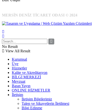
MERSİN DENİZ TİCARET ODASI © 2024
No Result
View All Result
Kurumsal
Üye
Hizmetler
Kalite ve Akreditasyon
BİLGİ MERKEZİ
Mevzuat
Basın Yayın
ONLINE HİZMETLER
İletişim
İletişim Bilgilerimiz
Talep ve Şikayetlerin İletilmesi
Bilgi Edinme