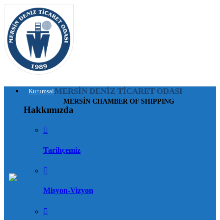
MERSİN DENİZ TİCARET ODASI
Kurumsal
MERSİN CHAMBER OF SHIPPING
Hakkımızda
Tarihçemiz
Misyon-Vizyon