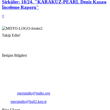
Sirküler: 18/24, "KARAKUZ-PEARL Deniz Kazası
İnceleme Raporu"
Takip Edin!
İletişim Bilgileri
Adres:
Mersin Deniz Ticaret Odası
Pirireis, İsmet İnönü Blv. No:45, 33110 Yenişehir/Mersin
Telefon:
+90 324 327 7000
Cep
: +90 531 796 6989
E-Posta:
mersindto@mdto.org
Kep:
mersindto@hs02.kep.tr
Bize Ulaşın