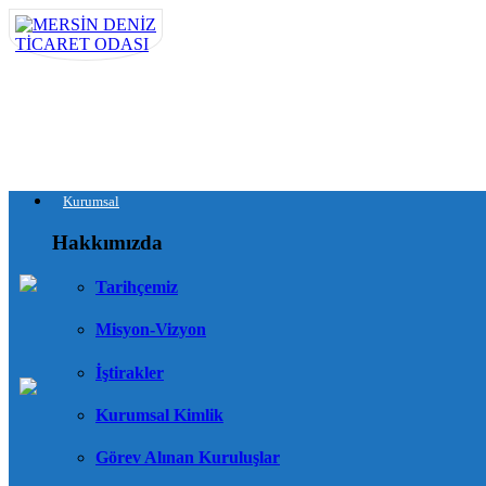
Kurumsal
Hakkımızda
Tarihçemiz
Misyon-Vizyon
İştirakler
Kurumsal Kimlik
Görev Alınan Kuruluşlar