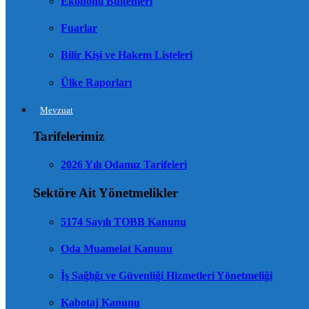
Ekonomi Bültenleri
Fuarlar
Bilir Kişi ve Hakem Listeleri
Ülke Raporları
Mevzuat
Tarifelerimiz
2026 Yılı Odamız Tarifeleri
Sektöre Ait Yönetmelikler
5174 Sayılı TOBB Kanunu
Oda Muamelat Kanunu
İş Sağlığı ve Güvenliği Hizmetleri Yönetmeliği
Kabotaj Kanunu