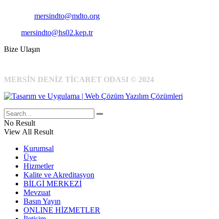
E-Posta:
mersindto@mdto.org
Kep:
mersindto@hs02.kep.tr
Bize Ulaşın
MERSİN DENİZ TİCARET ODASI © 2024
No Result
View All Result
Kurumsal
Üye
Hizmetler
Kalite ve Akreditasyon
BİLGİ MERKEZİ
Mevzuat
Basın Yayın
ONLINE HİZMETLER
İletişim