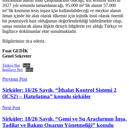
sonrasında alanın ıslah çalışmalarının olacağı, söz konusu sürecin
2027 yılı sonunda tamamlanacağı, 95.000 m²’lik alanın 57.000
m²’lik kısmının tesis inşası için kullanılabileceği ve mezkur alanın
liman içinde bir alan olarak ülkemiz için lojistik üssü olarak önemli
bir potansiyeli haiz olduğunun değerlendirildiği bildirilmekte olup,
satışa sunulacak alana ilişkin detaylı bilgilerin yer aldığı Türkçe ve
İngilizce dokümanlar ekte sunulmaktadır.
Bilgilerinize rica ederiz.
Fuat GEDİK
Genel Sekreter
Türkçe Not
İndir
İngilizce Not
İndir
Previous Post
Sirküler: 16/26 Sayılı, “İthalat Kontrol Sistemi 2
(ICS2) – Hatırlatma” konulu sirküler
Next Post
Sirküler: 18/26 Sayılı, “Gemi ve Su Araçlarının İnşa,
Tadilat ve Bakım Onarım Yönetmeliği” konulu