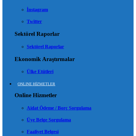
İnstagram
Twitter
Sektörel Raporlar
Sektörel Raporlar
Ekonomik Araştırmalar
Ülke Etütleri
ONLINE HİZMETLER
Online Hizmetler
Aidat Ödeme / Borç Sorgulama
Üye Belge Sorgulama
Faaliyet Belgesi