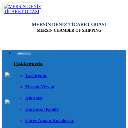
MERSİN DENİZ TİCARET ODASI
MERSİN CHAMBER OF SHIPPING
Kurumsal
Hakkımızda
Tarihçemiz
Misyon-Vizyon
İştirakler
Kurumsal Kimlik
Görev Alınan Kuruluşlar