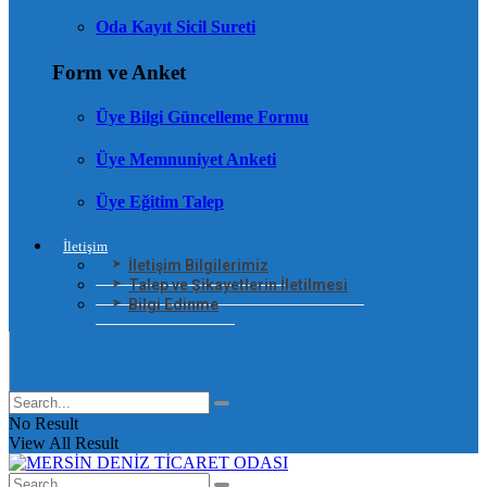
Oda Kayıt Sicil Sureti
Form ve Anket
Üye Bilgi Güncelleme Formu
Üye Memnuniyet Anketi
Üye Eğitim Talep
İletişim
İletişim Bilgilerimiz
Talep ve Şikayetlerin İletilmesi
Bilgi Edinme
No Result
View All Result