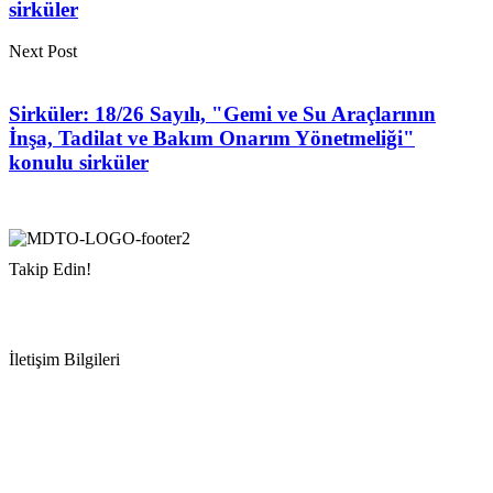
sirküler
Next Post
Sirküler: 18/26 Sayılı, "Gemi ve Su Araçlarının
İnşa, Tadilat ve Bakım Onarım Yönetmeliği"
konulu sirküler
Takip Edin!
İletişim Bilgileri
Adres:
Mersin Deniz Ticaret Odası
Pirireis, İsmet İnönü Blv. No:45, 33110 Yenişehir/Mersin
Telefon:
+90 324 327 7000
Cep
: +90 531 796 6989