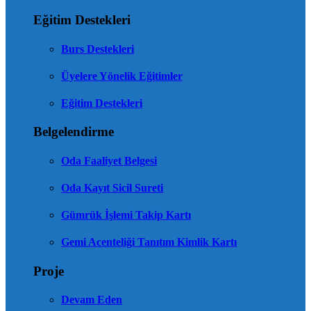
Eğitim Destekleri
Burs Destekleri
Üyelere Yönelik Eğitimler
Eğitim Destekleri
Belgelendirme
Oda Faaliyet Belgesi
Oda Kayıt Sicil Sureti
Gümrük İşlemi Takip Kartı
Gemi Acenteliği Tanıtım Kimlik Kartı
Proje
Devam Eden