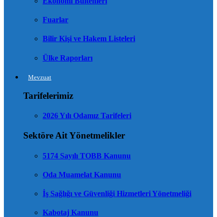
Ekonomi Bültenleri
Fuarlar
Bilir Kişi ve Hakem Listeleri
Ülke Raporları
Mevzuat
Tarifelerimiz
2026 Yılı Odamız Tarifeleri
Sektöre Ait Yönetmelikler
5174 Sayılı TOBB Kanunu
Oda Muamelat Kanunu
İş Sağlığı ve Güvenliği Hizmetleri Yönetmeliği
Kabotaj Kanunu