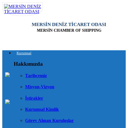
MERSİN DENİZ TİCARET ODASI
MERSİN CHAMBER OF SHIPPING
Kurumsal
Hakkımızda
Tarihçemiz
Misyon-Vizyon
İştirakler
Kurumsal Kimlik
Görev Alınan Kuruluşlar