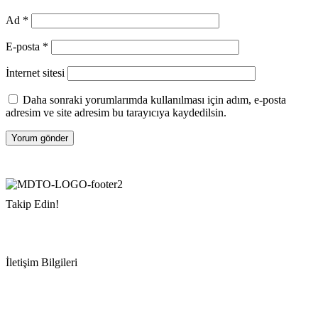
Ad
*
E-posta
*
İnternet sitesi
Daha sonraki yorumlarımda kullanılması için adım, e-posta
adresim ve site adresim bu tarayıcıya kaydedilsin.
Takip Edin!
İletişim Bilgileri
Adres:
Mersin Deniz Ticaret Odası
Pirireis, İsmet İnönü Blv. No:45, 33110 Yenişehir/Mersin