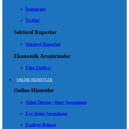
İnstagram
Twitter
Sektörel Raporlar
Sektörel Raporlar
Ekonomik Araştırmalar
Ülke Etütleri
ONLINE HİZMETLER
Online Hizmetler
Aidat Ödeme / Borç Sorgulama
Üye Belge Sorgulama
Faaliyet Belgesi