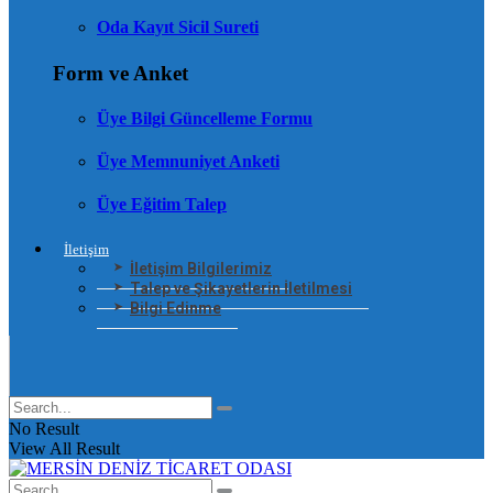
Oda Kayıt Sicil Sureti
Form ve Anket
Üye Bilgi Güncelleme Formu
Üye Memnuniyet Anketi
Üye Eğitim Talep
İletişim
İletişim Bilgilerimiz
Talep ve Şikayetlerin İletilmesi
Bilgi Edinme
No Result
View All Result