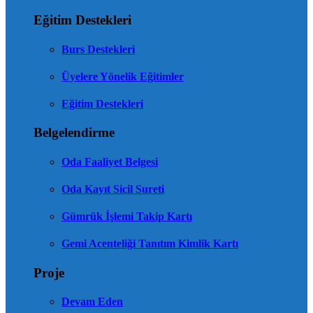
Eğitim Destekleri
Burs Destekleri
Üyelere Yönelik Eğitimler
Eğitim Destekleri
Belgelendirme
Oda Faaliyet Belgesi
Oda Kayıt Sicil Sureti
Gümrük İşlemi Takip Kartı
Gemi Acenteliği Tanıtım Kimlik Kartı
Proje
Devam Eden