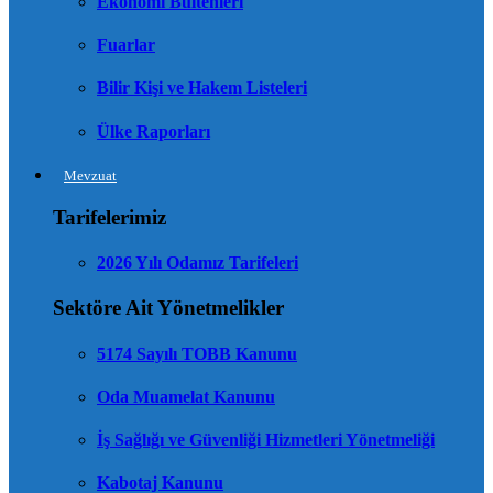
Ekonomi Bültenleri
Fuarlar
Bilir Kişi ve Hakem Listeleri
Ülke Raporları
Mevzuat
Tarifelerimiz
2026 Yılı Odamız Tarifeleri
Sektöre Ait Yönetmelikler
5174 Sayılı TOBB Kanunu
Oda Muamelat Kanunu
İş Sağlığı ve Güvenliği Hizmetleri Yönetmeliği
Kabotaj Kanunu