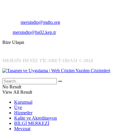
Telefon:
+90 324 327 7000
Cep
: +90 531 796 6989
E-Posta:
mersindto@mdto.org
Kep:
mersindto@hs02.kep.tr
Bize Ulaşın
MERSİN DENİZ TİCARET ODASI © 2024
No Result
View All Result
Kurumsal
Üye
Hizmetler
Kalite ve Akreditasyon
BİLGİ MERKEZİ
Mevzuat