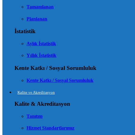
Tamamlanan
Planlanan
İstatistik
Aylık İstatistik
Yıllık İstatistik
Kente Katkı / Sosyal Sorumluluk
Kente Katkı / Sosyal Sorumluluk
Kalite ve Akreditasyon
Kalite & Akreditasyon
Tanıtım
Hizmet Standartlarımız