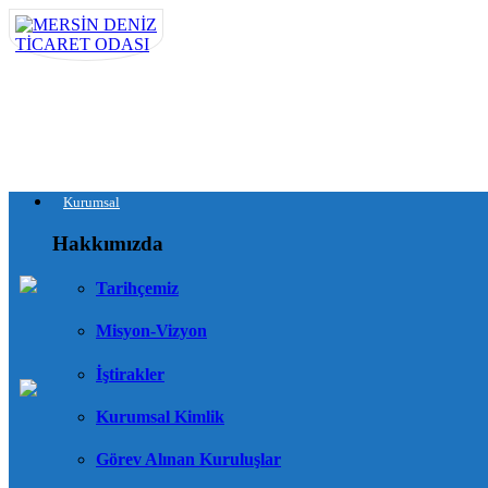
Kurumsal
Hakkımızda
Tarihçemiz
Misyon-Vizyon
İştirakler
Kurumsal Kimlik
Görev Alınan Kuruluşlar