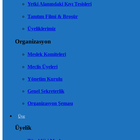
Yetki Alanındaki Kıyı Tesisleri
Tanıtım Filmi & Broşür
Üyeliklerimiz
Organizasyon
Meslek Komiteleri
Meclis Üyeleri
Yönetim Kurulu
Genel Sekreterlik
Organizasyon Şeması
Üye
Üyelik