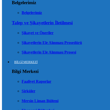
Belgelerimiz
Belgelerimiz
Talep ve Şikayetlerin İletilmesi
Şikayet ve Öneriler
Şikayetlerin Ele Alınması Prosedürü
Şikayetlerin Ele Alınması Prosesi
BİLGİ MERKEZİ
Bilgi Merkezi
Faaliyet Raporlar
Sirküler
Mersin Liman Bülteni