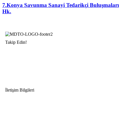
7.Konya Savunma Sanayi Tedarikçi Buluşmaları
Hk.
Takip Edin!
İletişim Bilgileri
Adres:
Mersin Deniz Ticaret Odası
Pirireis, İsmet İnönü Blv. No:45, 33110 Yenişehir/Mersin
Telefon:
+90 324 327 7000
Cep
: +90 531 796 6989