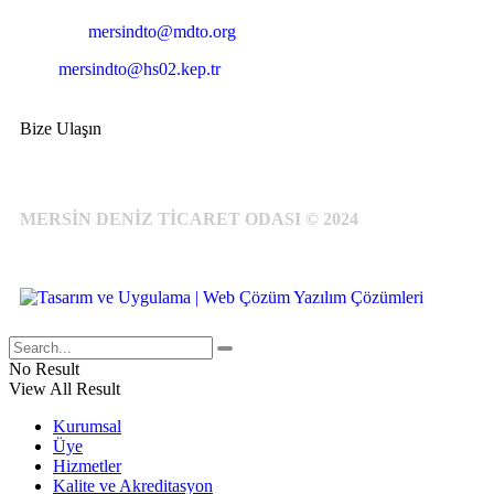
E-Posta:
mersindto@mdto.org
Kep:
mersindto@hs02.kep.tr
Bize Ulaşın
MERSİN DENİZ TİCARET ODASI © 2024
No Result
View All Result
Kurumsal
Üye
Hizmetler
Kalite ve Akreditasyon