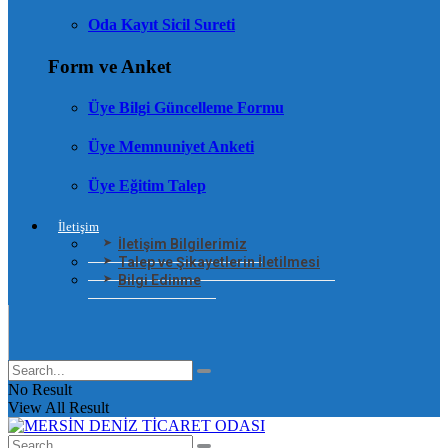
Oda Kayıt Sicil Sureti
Form ve Anket
Üye Bilgi Güncelleme Formu
Üye Memnuniyet Anketi
Üye Eğitim Talep
İletişim
İletişim Bilgilerimiz
Talep ve Şikayetlerin İletilmesi
Bilgi Edinme
No Result
View All Result