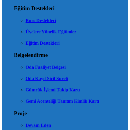
Eğitim Destekleri
Burs Destekleri
Üyelere Yönelik Eğitimler
Eğitim Destekleri
Belgelendirme
Oda Faaliyet Belgesi
Oda Kayıt Sicil Sureti
Gümrük İşlemi Takip Kartı
Gemi Acenteliği Tanıtım Kimlik Kartı
Proje
Devam Eden