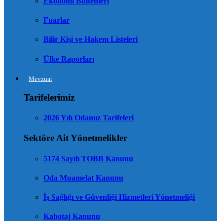
Ekonomi Bültenleri
Fuarlar
Bilir Kişi ve Hakem Listeleri
Ülke Raporları
Mevzuat
Tarifelerimiz
2026 Yılı Odamız Tarifeleri
Sektöre Ait Yönetmelikler
5174 Sayılı TOBB Kanunu
Oda Muamelat Kanunu
İş Sağlığı ve Güvenliği Hizmetleri Yönetmeliği
Kabotaj Kanunu