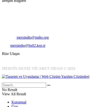
İletişim Bilgileri
Adres:
Mersin Deniz Ticaret Odası
Pirireis, İsmet İnönü Blv. No:45, 33110 Yenişehir/Mersin
Telefon:
+90 324 327 7000
Cep
: +90 531 796 6989
E-Posta:
mersindto@mdto.org
Kep:
mersindto@hs02.kep.tr
Bize Ulaşın
MERSİN DENİZ TİCARET ODASI © 2024
No Result
View All Result
Kurumsal
Üye