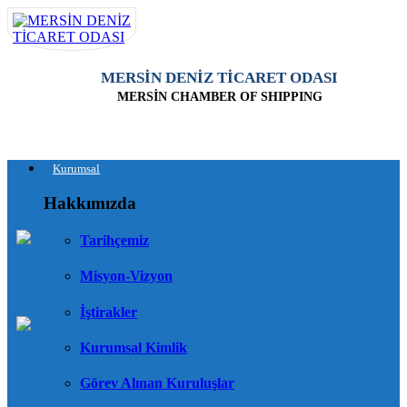
MERSİN DENİZ TİCARET ODASI
MERSİN CHAMBER OF SHIPPING
Kurumsal
Hakkımızda
Tarihçemiz
Misyon-Vizyon
İştirakler
Kurumsal Kimlik
Görev Alınan Kuruluşlar