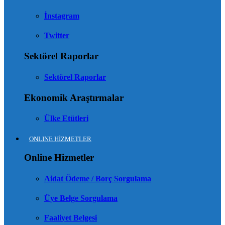
İnstagram
Twitter
Sektörel Raporlar
Sektörel Raporlar
Ekonomik Araştırmalar
Ülke Etütleri
ONLINE HİZMETLER
Online Hizmetler
Aidat Ödeme / Borç Sorgulama
Üye Belge Sorgulama
Faaliyet Belgesi