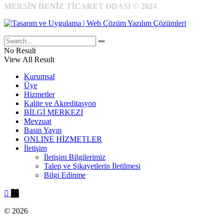
MERSİN DENİZ TİCARET ODASI © 2024
No Result
View All Result
Kurumsal
Üye
Hizmetler
Kalite ve Akreditasyon
BİLGİ MERKEZİ
Mevzuat
Basın Yayın
ONLINE HİZMETLER
İletişim
İletişim Bilgilerimiz
Talep ve Şikayetlerin İletilmesi
Bilgi Edinme
© 2026