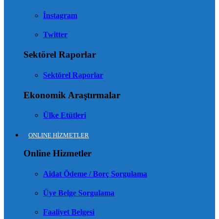
İnstagram
Twitter
Sektörel Raporlar
Sektörel Raporlar
Ekonomik Araştırmalar
Ülke Etütleri
ONLINE HİZMETLER
Online Hizmetler
Aidat Ödeme / Borç Sorgulama
Üye Belge Sorgulama
Faaliyet Belgesi