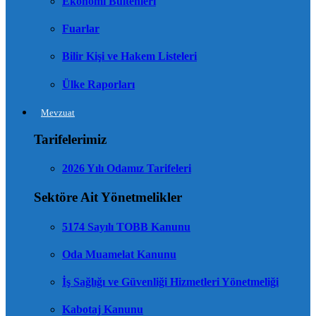
Ekonomi Bültenleri
Fuarlar
Bilir Kişi ve Hakem Listeleri
Ülke Raporları
Mevzuat
Tarifelerimiz
2026 Yılı Odamız Tarifeleri
Sektöre Ait Yönetmelikler
5174 Sayılı TOBB Kanunu
Oda Muamelat Kanunu
İş Sağlığı ve Güvenliği Hizmetleri Yönetmeliği
Kabotaj Kanunu