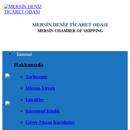
MERSİN DENİZ TİCARET ODASI
MERSİN CHAMBER OF SHIPPING
Kurumsal
Hakkımızda
Tarihçemiz
Misyon-Vizyon
İştirakler
Kurumsal Kimlik
Görev Alınan Kuruluşlar