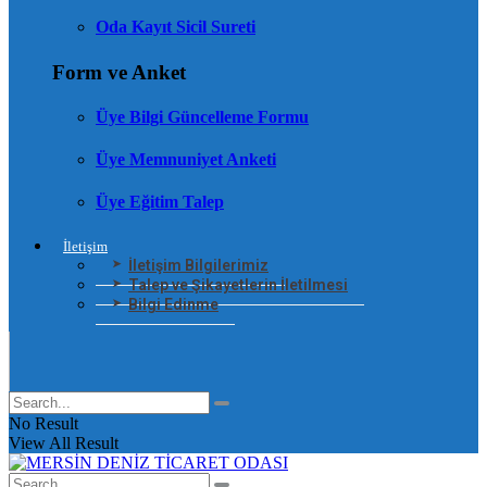
Oda Kayıt Sicil Sureti
Form ve Anket
Üye Bilgi Güncelleme Formu
Üye Memnuniyet Anketi
Üye Eğitim Talep
İletişim
İletişim Bilgilerimiz
Talep ve Şikayetlerin İletilmesi
Bilgi Edinme
No Result
View All Result