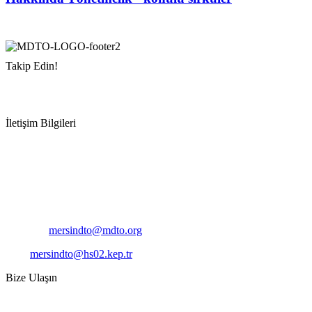
Takip Edin!
İletişim Bilgileri
Adres:
Mersin Deniz Ticaret Odası
Pirireis, İsmet İnönü Blv. No:45, 33110 Yenişehir/Mersin
Telefon:
+90 324 327 7000
Cep
: +90 531 796 6989
E-Posta:
mersindto@mdto.org
Kep:
mersindto@hs02.kep.tr
Bize Ulaşın