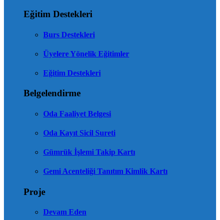
Eğitim Destekleri
Burs Destekleri
Üyelere Yönelik Eğitimler
Eğitim Destekleri
Belgelendirme
Oda Faaliyet Belgesi
Oda Kayıt Sicil Sureti
Gümrük İşlemi Takip Kartı
Gemi Acenteliği Tanıtım Kimlik Kartı
Proje
Devam Eden