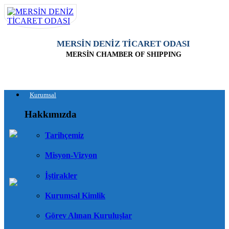
MERSİN DENİZ TİCARET ODASI
MERSİN CHAMBER OF SHIPPING
Kurumsal
Hakkımızda
Tarihçemiz
Misyon-Vizyon
İştirakler
Kurumsal Kimlik
Görev Alınan Kuruluşlar