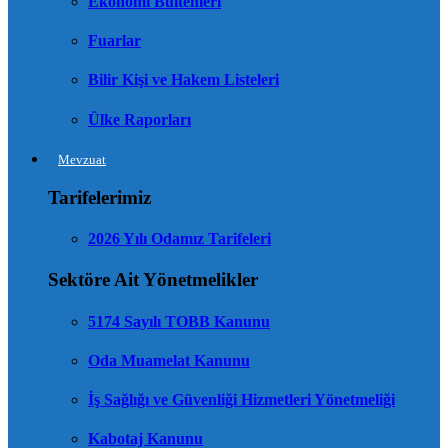
Ekonomi Bültenleri
Fuarlar
Bilir Kişi ve Hakem Listeleri
Ülke Raporları
Mevzuat
Tarifelerimiz
2026 Yılı Odamız Tarifeleri
Sektöre Ait Yönetmelikler
5174 Sayılı TOBB Kanunu
Oda Muamelat Kanunu
İş Sağlığı ve Güvenliği Hizmetleri Yönetmeliği
Kabotaj Kanunu