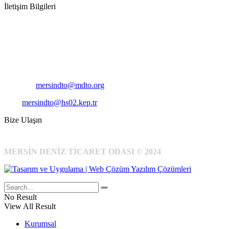
İletişim Bilgileri
Adres:
Mersin Deniz Ticaret Odası
Pirireis, İsmet İnönü Blv. No:45, 33110 Yenişehir/Mersin
Telefon:
+90 324 327 7000
Cep
: +90 531 796 6989
E-Posta:
mersindto@mdto.org
Kep:
mersindto@hs02.kep.tr
Bize Ulaşın
MERSİN DENİZ TİCARET ODASI © 2024
No Result
View All Result
Kurumsal