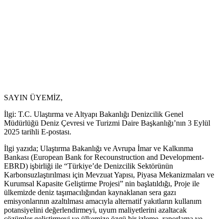
SAYIN ÜYEMİZ,
İlgi: T.C. Ulaştırma ve Altyapı Bakanlığı Denizcilik Genel
Müdürlüğü Deniz Çevresi ve Turizmi Daire Başkanlığı’nın 3 Eylül
2025 tarihli E-postası.
İlgi yazıda; Ulaştırma Bakanlığı ve Avrupa İmar ve Kalkınma
Bankası (European Bank for Recounstruction and Development-
EBRD) işbirliği ile “Türkiye’de Denizcilik Sektörünün
Karbonsuzlaştırılması için Mevzuat Yapısı, Piyasa Mekanizmaları ve
Kurumsal Kapasite Geliştirme Projesi” nin başlatıldığı, Proje ile
ülkemizde deniz taşımacılığından kaynaklanan sera gazı
emisyonlarının azaltılması amacıyla alternatif yakıtların kullanım
potansiyelini değerlendirmeyi, uyum maliyetlerini azaltacak
çözümler geliştirmeyi ve ülkemize özgü bir izleme, raporlama ve