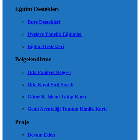
Eğitim Destekleri
Burs Destekleri
Üyelere Yönelik Eğitimler
Eğitim Destekleri
Belgelendirme
Oda Faaliyet Belgesi
Oda Kayıt Sicil Sureti
Gümrük İşlemi Takip Kartı
Gemi Acenteliği Tanıtım Kimlik Kartı
Proje
Devam Eden