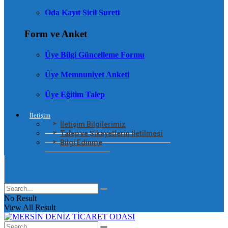
Oda Kayıt Sicil Sureti
Form ve Anket
Üye Bilgi Güncelleme Formu
Üye Memnuniyet Anketi
Üye Eğitim Talep
İletişim
İletişim Bilgilerimiz
Talep ve Şikayetlerin İletilmesi
Bilgi Edinme
No Result
View All Result