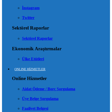
İnstagram
Twitter
Sektörel Raporlar
Sektörel Raporlar
Ekonomik Araştırmalar
Ülke Etütleri
ONLINE HİZMETLER
Online Hizmetler
Aidat Ödeme / Borç Sorgulama
Üye Belge Sorgulama
Faaliyet Belgesi