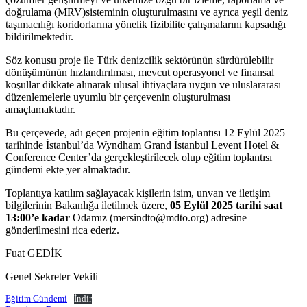
doğrulama (MRV)sisteminin oluşturulmasını ve ayrıca yeşil deniz
taşımacılığı koridorlarına yönelik fizibilite çalışmalarını kapsadığı
bildirilmektedir.
Söz konusu proje ile Türk denizcilik sektörünün sürdürülebilir
dönüşümünün hızlandırılması, mevcut operasyonel ve finansal
koşullar dikkate alınarak ulusal ihtiyaçlara uygun ve uluslararası
düzenlemelerle uyumlu bir çerçevenin oluşturulması
amaçlamaktadır.
Bu çerçevede, adı geçen projenin eğitim toplantısı 12 Eylül 2025
tarihinde İstanbul’da Wyndham Grand İstanbul Levent Hotel &
Conference Center’da gerçekleştirilecek olup eğitim toplantısı
gündemi ekte yer almaktadır.
Toplantıya katılım sağlayacak kişilerin isim, unvan ve iletişim
bilgilerinin Bakanlığa iletilmek üzere,
05 Eylül 2025 tarihi saat
13:00’e kadar
Odamız (mersindto@mdto.org) adresine
gönderilmesini rica ederiz.
Fuat GEDİK
Genel Sekreter Vekili
Eğitim Gündemi
İndir