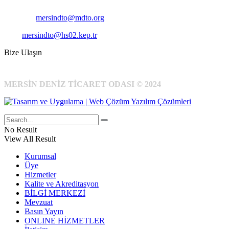
Cep
: +90 531 796 6989
E-Posta:
mersindto@mdto.org
Kep:
mersindto@hs02.kep.tr
Bize Ulaşın
MERSİN DENİZ TİCARET ODASI © 2024
No Result
View All Result
Kurumsal
Üye
Hizmetler
Kalite ve Akreditasyon
BİLGİ MERKEZİ
Mevzuat
Basın Yayın
ONLINE HİZMETLER