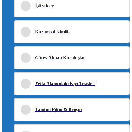
İştirakler
Kurumsal Kimlik
Görev Alınan Kuruluşlar
Yetki Alanındaki Kıyı Tesisleri
Tanıtım Filmi & Broşür