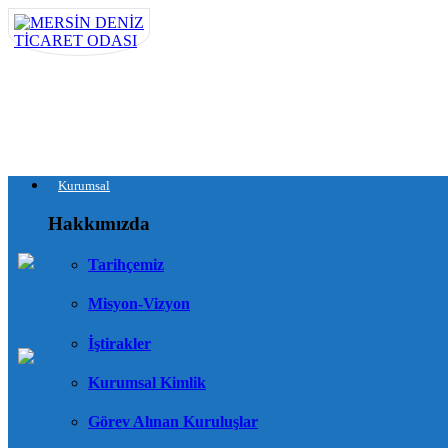
Kurumsal
Hakkımızda
Tarihçemiz
Misyon-Vizyon
İştirakler
Kurumsal Kimlik
Görev Alınan Kuruluşlar