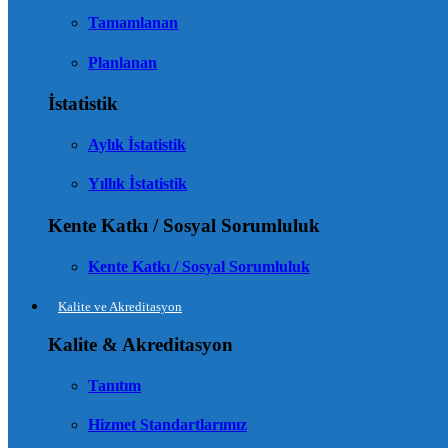
Tamamlanan
Planlanan
İstatistik
Aylık İstatistik
Yıllık İstatistik
Kente Katkı / Sosyal Sorumluluk
Kente Katkı / Sosyal Sorumluluk
Kalite ve Akreditasyon
Kalite & Akreditasyon
Tanıtım
Hizmet Standartlarımız