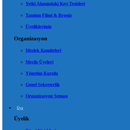
Yetki Alanındaki Kıyı Tesisleri
Tanıtım Filmi & Broşür
Üyeliklerimiz
Organizasyon
Meslek Komiteleri
Meclis Üyeleri
Yönetim Kurulu
Genel Sekreterlik
Organizasyon Şeması
Üye
Üyelik