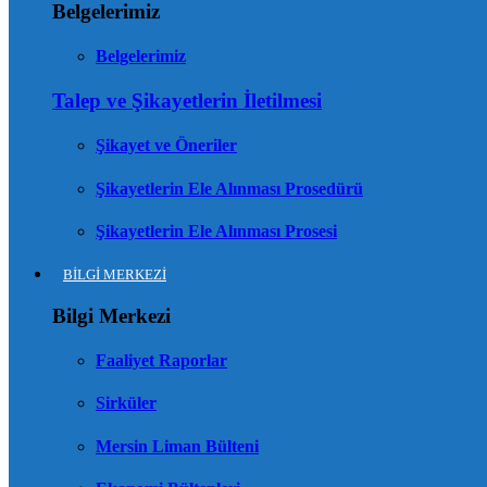
Belgelerimiz
Belgelerimiz
Talep ve Şikayetlerin İletilmesi
Şikayet ve Öneriler
Şikayetlerin Ele Alınması Prosedürü
Şikayetlerin Ele Alınması Prosesi
BİLGİ MERKEZİ
Bilgi Merkezi
Faaliyet Raporlar
Sirküler
Mersin Liman Bülteni