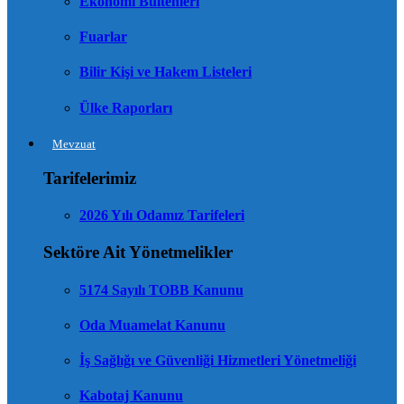
Ekonomi Bültenleri
Fuarlar
Bilir Kişi ve Hakem Listeleri
Ülke Raporları
Mevzuat
Tarifelerimiz
2026 Yılı Odamız Tarifeleri
Sektöre Ait Yönetmelikler
5174 Sayılı TOBB Kanunu
Oda Muamelat Kanunu
İş Sağlığı ve Güvenliği Hizmetleri Yönetmeliği
Kabotaj Kanunu