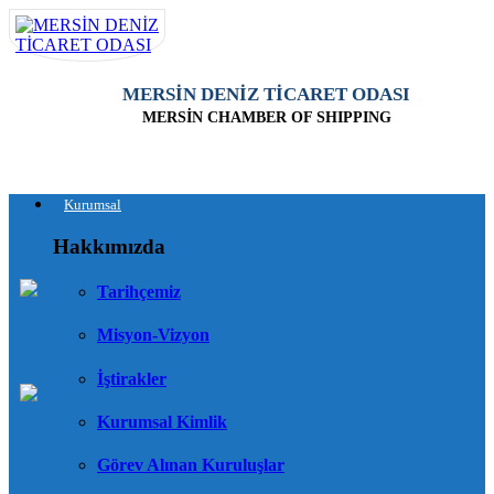
MERSİN DENİZ TİCARET ODASI
MERSİN CHAMBER OF SHIPPING
Kurumsal
Hakkımızda
Tarihçemiz
Misyon-Vizyon
İştirakler
Kurumsal Kimlik
Görev Alınan Kuruluşlar