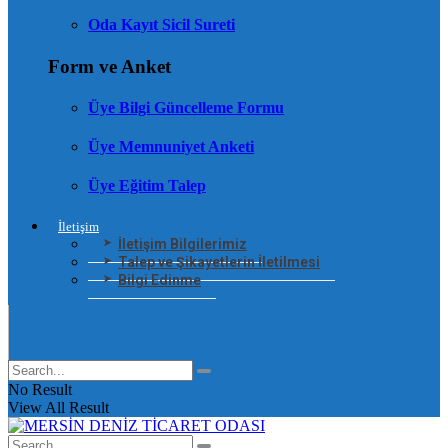
Oda Kayıt Sicil Sureti
Form ve Anket
Üye Bilgi Güncelleme Formu
Üye Memnuniyet Anketi
Üye Eğitim Talep
İletişim
İletişim Bilgilerimiz
Talep ve Şikayetlerin İletilmesi
Bilgi Edinme
No Result
View All Result