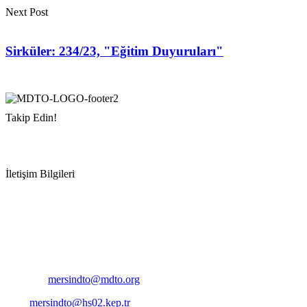
Next Post
Sirküler: 234/23, "Eğitim Duyuruları"
Takip Edin!
İletişim Bilgileri
Adres:
Mersin Deniz Ticaret Odası
Pirireis, İsmet İnönü Blv. No:45, 33110 Yenişehir/Mersin
Telefon:
+90 324 327 7000
Cep
: +90 531 796 6989
E-Posta:
mersindto@mdto.org
Kep:
mersindto@hs02.kep.tr