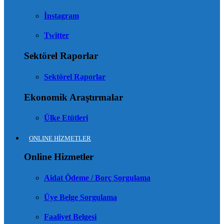
İnstagram
Twitter
Sektörel Raporlar
Sektörel Raporlar
Ekonomik Araştırmalar
Ülke Etütleri
ONLINE HİZMETLER
Online Hizmetler
Aidat Ödeme / Borç Sorgulama
Üye Belge Sorgulama
Faaliyet Belgesi