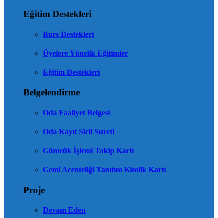
Eğitim Destekleri
Burs Destekleri
Üyelere Yönelik Eğitimler
Eğitim Destekleri
Belgelendirme
Oda Faaliyet Belgesi
Oda Kayıt Sicil Sureti
Gümrük İşlemi Takip Kartı
Gemi Acenteliği Tanıtım Kimlik Kartı
Proje
Devam Eden