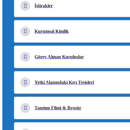
İştirakler
Kurumsal Kimlik
Görev Alınan Kuruluşlar
Yetki Alanındaki Kıyı Tesisleri
Tanıtım Filmi & Broşür