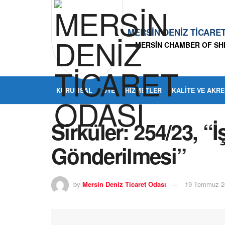
MERSİN DENİZ TİCARE
MERSİN CHAMBER OF SH
KURUMSAL
ÜYE
HIZMETLER
KALITE VE AKR
Sirküler: 254/23, “İ
Gönderilmesi”
by
Mersin Deniz Ticaret Odası
19 Temmuz 2