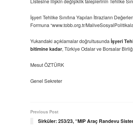
Listesine ilişkin değişiklik taleplerinin Tehlike S
İşyeri Tehlike Sınıfına Yapılan İtirazların Değerl
Formuna “www.tobb.org.tr/MaliveSosyalPolitikala
Yukarıdaki açıklamalar doğrultusunda
İşyeri Teh
bitimine kadar
, Türkiye Odalar ve Borsalar Birl
Mesut ÖZTÜRK
Genel Sekreter
Previous Post
Sirküler: 253/23, “MIP Araç Randevu Siste