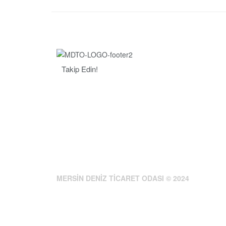
Takip Edin!
MERSİN DENİZ TİCARET ODASI © 2024