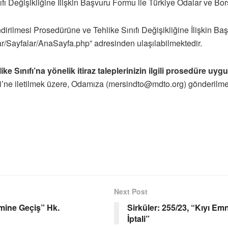
ınıfı Değişikliğine İlişkin Başvuru Formu ile Türkiye Odalar ve Bor
endirilmesi Prosedürüne ve Tehlike Sınıfı Değişikliğine İlişkin Ba
r/Sayfalar/AnaSayfa.php” adresinden ulaşılabilmektedir.
like Sınıfı’na yönelik itiraz taleplerinizin ilgili prosedüre u
iği’ne iletilmek üzere, Odamıza (mersindto@mdto.org) gönderilmes
Next Post
mine Geçiş” Hk.
Sirküler: 255/23, “Kıyı Em
İptali”