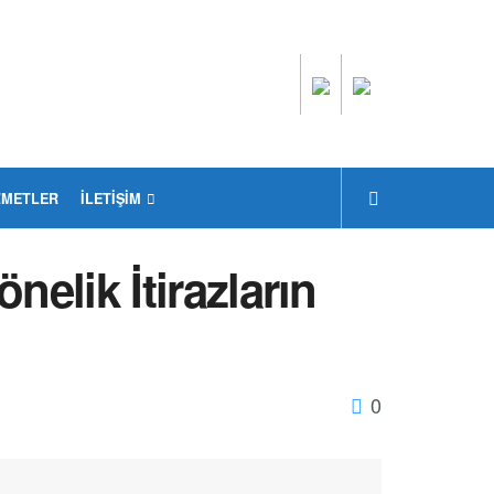
ZMETLER
İLETIŞIM
önelik İtirazların
0