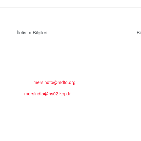
İletişim Bilgileri
Bi
Adres:
Mersin Deniz Ticaret Odası
Pirireis, İsmet İnönü Blv. No:45, 33110 Yenişehir/Mersin
Telefon:
+90 324 327 7000
Cep
: +90 531 796 6989
E-Posta:
mersindto@mdto.org
Kep:
mersindto@hs02.kep.tr