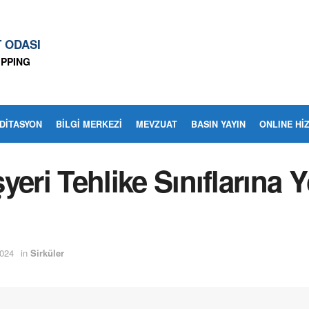
T ODASI
IPPING
EDITASYON
BİLGİ MERKEZİ
MEVZUAT
BASIN YAYIN
ONLINE Hİ
şyeri Tehlike Sınıflarına Y
024
in
Sirküler