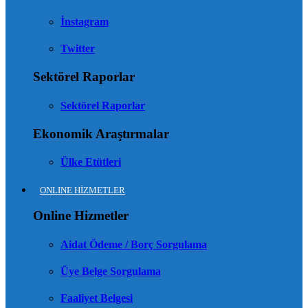
İnstagram
Twitter
Sektörel Raporlar
Sektörel Raporlar
Ekonomik Araştırmalar
Ülke Etütleri
ONLINE HİZMETLER
Online Hizmetler
Aidat Ödeme / Borç Sorgulama
Üye Belge Sorgulama
Faaliyet Belgesi