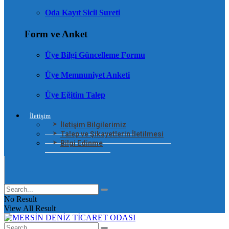
Oda Kayıt Sicil Sureti
Form ve Anket
Üye Bilgi Güncelleme Formu
Üye Memnuniyet Anketi
Üye Eğitim Talep
İletişim
İletişim Bilgilerimiz
Talep ve Şikayetlerin İletilmesi
Bilgi Edinme
No Result
View All Result