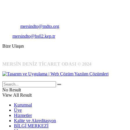
Telefon:
+90 324 327 7000
Cep
: +90 531 796 6989
E-Posta:
mersindto@mdto.org
Kep:
mersindto@hs02.kep.tr
Bize Ulaşın
MERSİN DENİZ TİCARET ODASI © 2024
No Result
View All Result
Kurumsal
Üye
Hizmetler
Kalite ve Akreditasyon
BİLGİ MERKEZİ