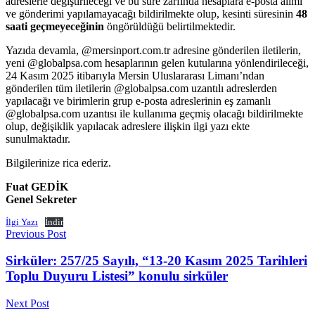
adreslerle değiştirileceği ve bu süre zarfında hesaplara e-posta alımı
ve gönderimi yapılamayacağı bildirilmekte olup, kesinti süresinin
48
saati geçmeyeceğinin
öngörüldüğü belirtilmektedir.
Yazıda devamla, @mersinport.com.tr adresine gönderilen iletilerin,
yeni @globalpsa.com hesaplarının gelen kutularına yönlendirileceği,
24 Kasım 2025 itibarıyla Mersin Uluslararası Limanı’ndan
gönderilen tüm iletilerin @globalpsa.com uzantılı adreslerden
yapılacağı ve birimlerin grup e-posta adreslerinin eş zamanlı
@globalpsa.com uzantısı ile kullanıma geçmiş olacağı bildirilmekte
olup, değişiklik yapılacak adreslere ilişkin ilgi yazı ekte
sunulmaktadır.
Bilgilerinize rica ederiz.
Fuat GEDİK
Genel Sekreter
İlgi Yazı
İndir
Previous Post
Sirküler: 257/25 Sayılı, “13-20 Kasım 2025 Tarihleri
Toplu Duyuru Listesi” konulu sirküler
Next Post