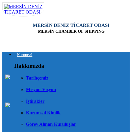
MERSİN DENİZ TİCARET ODASI
MERSİN CHAMBER OF SHIPPING
Kurumsal
Hakkımızda
Tarihçemiz
Misyon-Vizyon
İştirakler
Kurumsal Kimlik
Görev Alınan Kuruluşlar