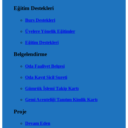
Eğitim Destekleri
Burs Destekleri
Üyelere Yönelik Eğitimler
Eğitim Destekleri
Belgelendirme
Oda Faaliyet Belgesi
Oda Kayıt Sicil Sureti
Gümrük İşlemi Takip Kartı
Gemi Acenteliği Tanıtım Kimlik Kartı
Proje
Devam Eden