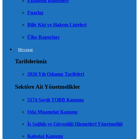
Ekonomi Bültenleri
Fuarlar
Bilir Kişi ve Hakem Listeleri
Ülke Raporları
Mevzuat
Tarifelerimiz
2026 Yılı Odamız Tarifeleri
Sektöre Ait Yönetmelikler
5174 Sayılı TOBB Kanunu
Oda Muamelat Kanunu
İş Sağlığı ve Güvenliği Hizmetleri Yönetmeliği
Kabotaj Kanunu