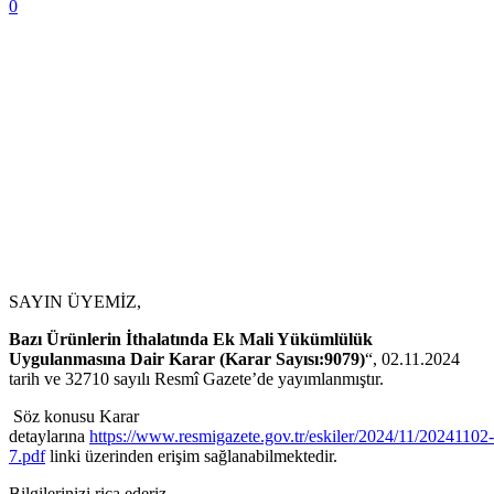
0
SAYIN ÜYEMİZ,
Bazı Ürünlerin İthalatında Ek Mali Yükümlülük
Uygulanmasına Dair Karar (Karar Sayısı:9079)
“, 02.11.2024
tarih ve 32710 sayılı Resmî Gazete’de yayımlanmıştır.
Söz konusu Karar
detaylarına
https://www.resmigazete.gov.tr/eskiler/2024/11/20241102-
7.pdf
linki üzerinden erişim sağlanabilmektedir.
Bilgilerinizi rica ederiz.