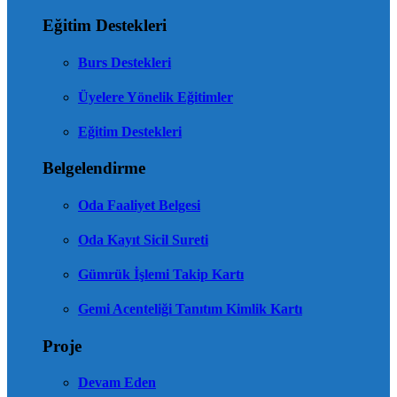
Eğitim Destekleri
Burs Destekleri
Üyelere Yönelik Eğitimler
Eğitim Destekleri
Belgelendirme
Oda Faaliyet Belgesi
Oda Kayıt Sicil Sureti
Gümrük İşlemi Takip Kartı
Gemi Acenteliği Tanıtım Kimlik Kartı
Proje
Devam Eden