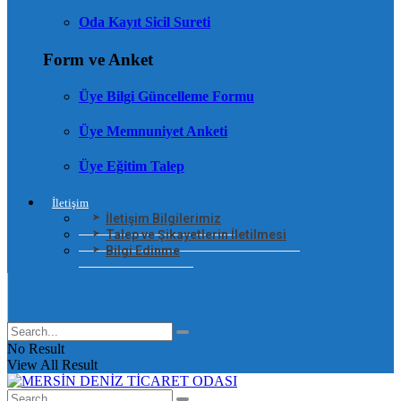
Oda Kayıt Sicil Sureti
Form ve Anket
Üye Bilgi Güncelleme Formu
Üye Memnuniyet Anketi
Üye Eğitim Talep
İletişim
İletişim Bilgilerimiz
Talep ve Şikayetlerin İletilmesi
Bilgi Edinme
No Result
View All Result