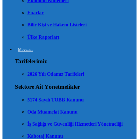
Ekonomi Bültenleri
Fuarlar
Bilir Kişi ve Hakem Listeleri
Ülke Raporları
Mevzuat
Tarifelerimiz
2026 Yılı Odamız Tarifeleri
Sektöre Ait Yönetmelikler
5174 Sayılı TOBB Kanunu
Oda Muamelat Kanunu
İş Sağlığı ve Güvenliği Hizmetleri Yönetmeliği
Kabotaj Kanunu