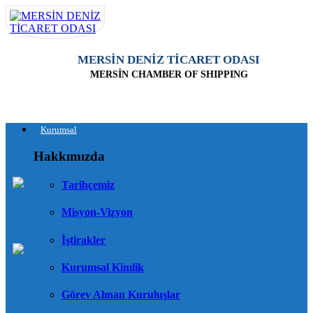
MERSİN DENİZ TİCARET ODASI
MERSİN CHAMBER OF SHIPPING
Kurumsal
Hakkımızda
Tarihçemiz
Misyon-Vizyon
İştirakler
Kurumsal Kimlik
Görev Alınan Kuruluşlar