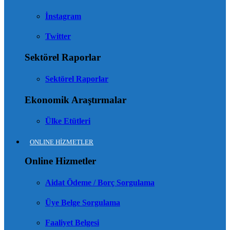
İnstagram
Twitter
Sektörel Raporlar
Sektörel Raporlar
Ekonomik Araştırmalar
Ülke Etütleri
ONLINE HİZMETLER
Online Hizmetler
Aidat Ödeme / Borç Sorgulama
Üye Belge Sorgulama
Faaliyet Belgesi