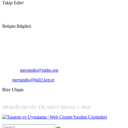
Takip Edin!
İletişim Bilgileri
Adres:
Mersin Deniz Ticaret Odası
Pirireis, İsmet İnönü Blv. No:45, 33110 Yenişehir/Mersin
Telefon:
+90 324 327 7000
Cep
: +90 531 796 6989
E-Posta:
mersindto@mdto.org
Kep:
mersindto@hs02.kep.tr
Bize Ulaşın
MERSİN DENİZ TİCARET ODASI © 2024