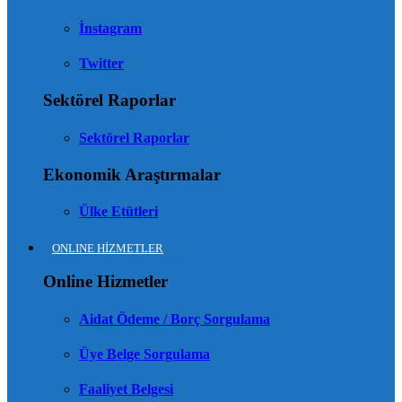
İnstagram
Twitter
Sektörel Raporlar
Sektörel Raporlar
Ekonomik Araştırmalar
Ülke Etütleri
ONLINE HİZMETLER
Online Hizmetler
Aidat Ödeme / Borç Sorgulama
Üye Belge Sorgulama
Faaliyet Belgesi