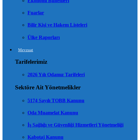
Ekonomi Bültenleri
Fuarlar
Bilir Kişi ve Hakem Listeleri
Ülke Raporları
Mevzuat
Tarifelerimiz
2026 Yılı Odamız Tarifeleri
Sektöre Ait Yönetmelikler
5174 Sayılı TOBB Kanunu
Oda Muamelat Kanunu
İş Sağlığı ve Güvenliği Hizmetleri Yönetmeliği
Kabotaj Kanunu