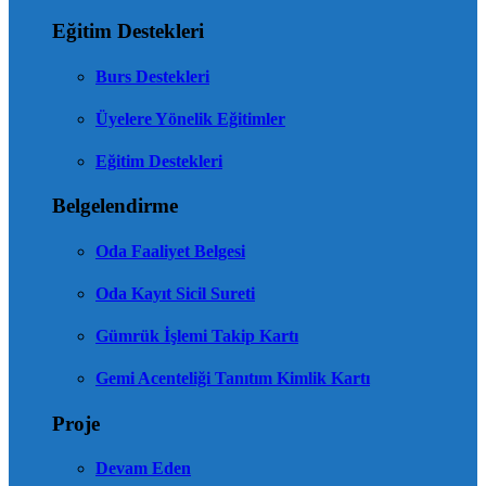
Eğitim Destekleri
Burs Destekleri
Üyelere Yönelik Eğitimler
Eğitim Destekleri
Belgelendirme
Oda Faaliyet Belgesi
Oda Kayıt Sicil Sureti
Gümrük İşlemi Takip Kartı
Gemi Acenteliği Tanıtım Kimlik Kartı
Proje
Devam Eden