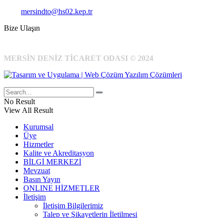
Kep:
mersindto@hs02.kep.tr
Bize Ulaşın
MERSİN DENİZ TİCARET ODASI © 2024
No Result
View All Result
Kurumsal
Üye
Hizmetler
Kalite ve Akreditasyon
BİLGİ MERKEZİ
Mevzuat
Basın Yayın
ONLINE HİZMETLER
İletişim
İletişim Bilgilerimiz
Talep ve Şikayetlerin İletilmesi