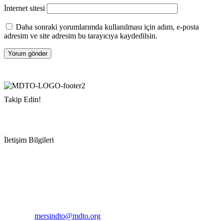
İnternet sitesi
Daha sonraki yorumlarımda kullanılması için adım, e-posta
adresim ve site adresim bu tarayıcıya kaydedilsin.
Takip Edin!
İletişim Bilgileri
Adres:
Mersin Deniz Ticaret Odası
Pirireis, İsmet İnönü Blv. No:45, 33110 Yenişehir/Mersin
Telefon:
+90 324 327 7000
Cep
: +90 531 796 6989
E-Posta:
mersindto@mdto.org