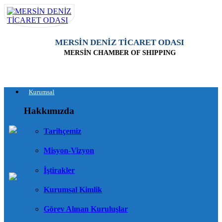
MERSİN DENİZ TİCARET ODASI
MERSİN CHAMBER OF SHIPPING
Kurumsal
Hakkımızda
Tarihçemiz
Misyon-Vizyon
İştirakler
Kurumsal Kimlik
Görev Alınan Kuruluşlar