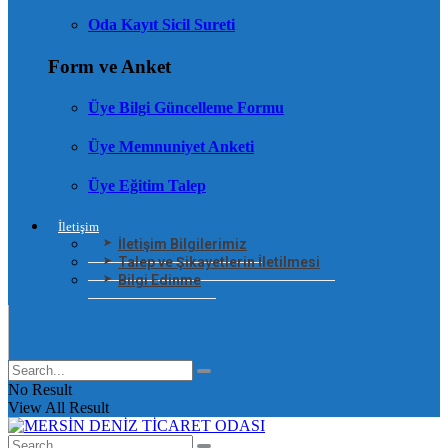
Oda Kayıt Sicil Sureti
Form ve Anket
Üye Bilgi Güncelleme Formu
Üye Memnuniyet Anketi
Üye Eğitim Talep
İletişim
İletişim Bilgilerimiz
Talep ve Şikayetlerin İletilmesi
Bilgi Edinme
No Result
View All Result