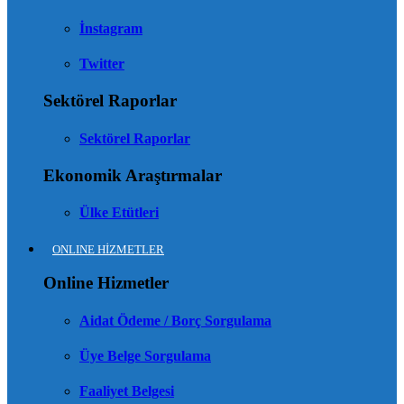
İnstagram
Twitter
Sektörel Raporlar
Sektörel Raporlar
Ekonomik Araştırmalar
Ülke Etütleri
ONLINE HİZMETLER
Online Hizmetler
Aidat Ödeme / Borç Sorgulama
Üye Belge Sorgulama
Faaliyet Belgesi