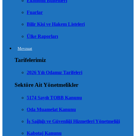
Ekonomi Bültenleri
Fuarlar
Bilir Kişi ve Hakem Listeleri
Ülke Raporları
Mevzuat
Tarifelerimiz
2026 Yılı Odamız Tarifeleri
Sektöre Ait Yönetmelikler
5174 Sayılı TOBB Kanunu
Oda Muamelat Kanunu
İş Sağlığı ve Güvenliği Hizmetleri Yönetmeliği
Kabotaj Kanunu