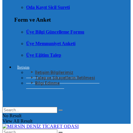
Oda Kayıt Sicil Sureti
Form ve Anket
Üye Bilgi Güncelleme Formu
Üye Memnuniyet Anketi
Üye Eğitim Talep
İletişim
İletişim Bilgilerimiz
Talep ve Şikayetlerin İletilmesi
Bilgi Edinme
No Result
View All Result