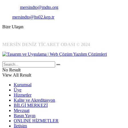
E-Posta:
mersindto@mdto.org
Kep:
mersindto@hs02.kep.tr
Bize Ulaşın
MERSİN DENİZ TİCARET ODASI © 2024
No Result
View All Result
Kurumsal
Üye
Hizmetler
Kalite ve Akreditasyon
BİLGİ MERKEZİ
Mevzuat
Basın Yayın
ONLINE HİZMETLER
İletişim