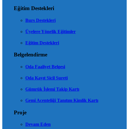
Eğitim Destekleri
Burs Destekleri
Üyelere Yönelik Eğitimler
Eğitim Destekleri
Belgelendirme
Oda Faaliyet Belgesi
Oda Kayıt Sicil Sureti
Gümrük İşlemi Takip Kartı
Gemi Acenteliği Tanıtım Kimlik Kartı
Proje
Devam Eden