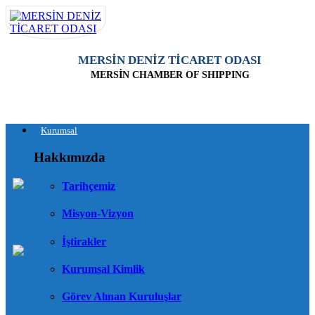
MERSİN DENİZ TİCARET ODASI
MERSİN CHAMBER OF SHIPPING
Kurumsal
Hakkımızda
Tarihçemiz
Misyon-Vizyon
İştirakler
Kurumsal Kimlik
Görev Alınan Kuruluşlar