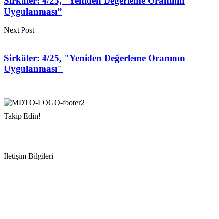
Sirküler: 4/25, “Yeniden Değerleme Oranının
Uygulanması”
Next Post
Sirküler: 4/25, "Yeniden Değerleme Oranının
Uygulanması"
Takip Edin!
İletişim Bilgileri
Adres:
Mersin Deniz Ticaret Odası
Pirireis, İsmet İnönü Blv. No:45, 33110 Yenişehir/Mersin
Telefon:
+90 324 327 7000
Cep
: +90 531 796 6989