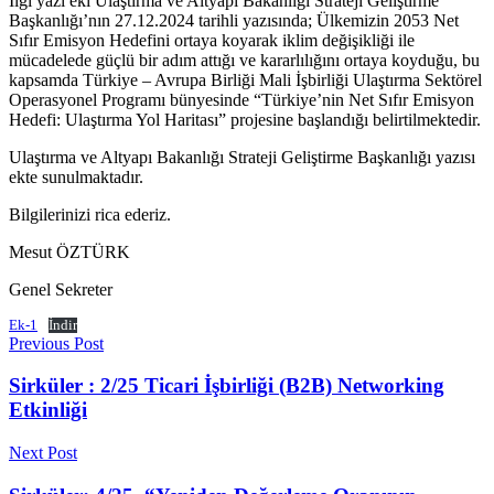
İlgi yazı eki Ulaştırma ve Altyapı Bakanlığı Strateji Geliştirme
Başkanlığı’nın 27.12.2024 tarihli yazısında; Ülkemizin 2053 Net
Sıfır Emisyon Hedefini ortaya koyarak iklim değişikliği ile
mücadelede güçlü bir adım attığı ve kararlılığını ortaya koyduğu, bu
kapsamda Türkiye – Avrupa Birliği Mali İşbirliği Ulaştırma Sektörel
Operasyonel Programı bünyesinde “Türkiye’nin Net Sıfır Emisyon
Hedefi: Ulaştırma Yol Haritası” projesine başlandığı belirtilmektedir.
Ulaştırma ve Altyapı Bakanlığı Strateji Geliştirme Başkanlığı yazısı
ekte sunulmaktadır.
Bilgilerinizi rica ederiz.
Mesut ÖZTÜRK
Genel Sekreter
Ek-1
İndir
Previous Post
Sirküler : 2/25 Ticari İşbirliği (B2B) Networking
Etkinliği
Next Post