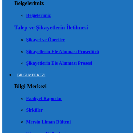
Belgelerimiz
Belgelerimiz
Talep ve Şikayetlerin İletilmesi
Şikayet ve Öneriler
Şikayetlerin Ele Alınması Prosedürü
Şikayetlerin Ele Alınması Prosesi
BİLGİ MERKEZİ
Bilgi Merkezi
Faaliyet Raporlar
Sirküler
Mersin Liman Bülteni