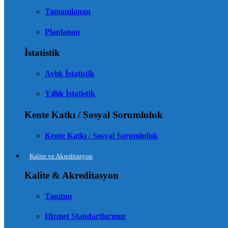
Tamamlanan
Planlanan
İstatistik
Aylık İstatistik
Yıllık İstatistik
Kente Katkı / Sosyal Sorumluluk
Kente Katkı / Sosyal Sorumluluk
Kalite ve Akreditasyon
Kalite & Akreditasyon
Tanıtım
Hizmet Standartlarımız