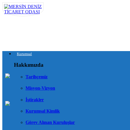
Kurumsal
Hakkımızda
Tarihçemiz
Misyon-Vizyon
İştirakler
Kurumsal Kimlik
Görev Alınan Kuruluşlar