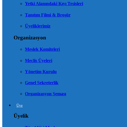
Yetki Alanındaki Kıyı Tesisleri
Tanıtım Filmi & Broşür
Üyeliklerimiz
Organizasyon
Meslek Komiteleri
Meclis Üyeleri
Yönetim Kurulu
Genel Sekreterlik
Organizasyon Şeması
Üye
Üyelik