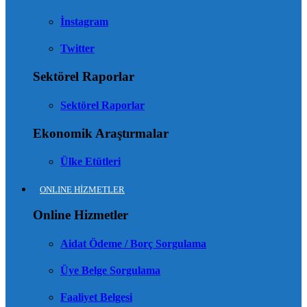
İnstagram
Twitter
Sektörel Raporlar
Sektörel Raporlar
Ekonomik Araştırmalar
Ülke Etütleri
ONLINE HİZMETLER
Online Hizmetler
Aidat Ödeme / Borç Sorgulama
Üye Belge Sorgulama
Faaliyet Belgesi