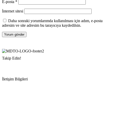
E-posta
*
İnternet sitesi
Daha sonraki yorumlarımda kullanılması için adım, e-posta
adresim ve site adresim bu tarayıcıya kaydedilsin.
Takip Edin!
İletişim Bilgileri
Adres:
Mersin Deniz Ticaret Odası
Pirireis, İsmet İnönü Blv. No:45, 33110 Yenişehir/Mersin
Telefon:
+90 324 327 7000
Cep
: +90 531 796 6989