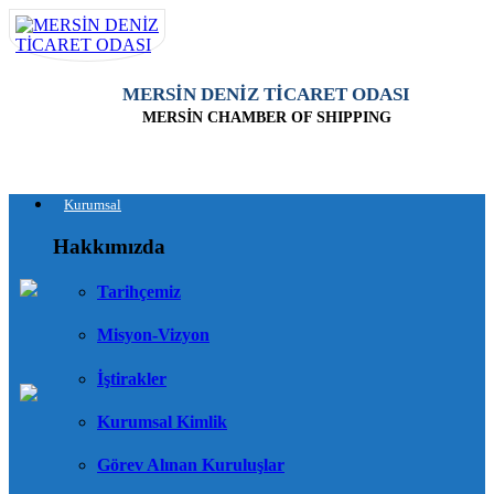
MERSİN DENİZ TİCARET ODASI
MERSİN CHAMBER OF SHIPPING
Kurumsal
Hakkımızda
Tarihçemiz
Misyon-Vizyon
İştirakler
Kurumsal Kimlik
Görev Alınan Kuruluşlar