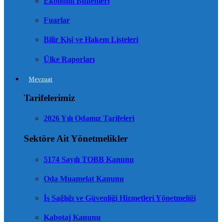
Ekonomi Bültenleri
Fuarlar
Bilir Kişi ve Hakem Listeleri
Ülke Raporları
Mevzuat
Tarifelerimiz
2026 Yılı Odamız Tarifeleri
Sektöre Ait Yönetmelikler
5174 Sayılı TOBB Kanunu
Oda Muamelat Kanunu
İş Sağlığı ve Güvenliği Hizmetleri Yönetmeliği
Kabotaj Kanunu