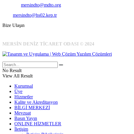
E-Posta:
mersindto@mdto.org
Kep:
mersindto@hs02.kep.tr
Bize Ulaşın
MERSİN DENİZ TİCARET ODASI © 2024
No Result
View All Result
Kurumsal
Üye
Hizmetler
Kalite ve Akreditasyon
BİLGİ MERKEZİ
Mevzuat
Basın Yayın
ONLINE HİZMETLER
İletişim