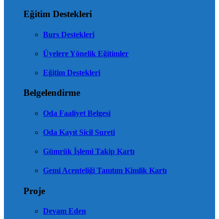
Eğitim Destekleri
Burs Destekleri
Üyelere Yönelik Eğitimler
Eğitim Destekleri
Belgelendirme
Oda Faaliyet Belgesi
Oda Kayıt Sicil Sureti
Gümrük İşlemi Takip Kartı
Gemi Acenteliği Tanıtım Kimlik Kartı
Proje
Devam Eden