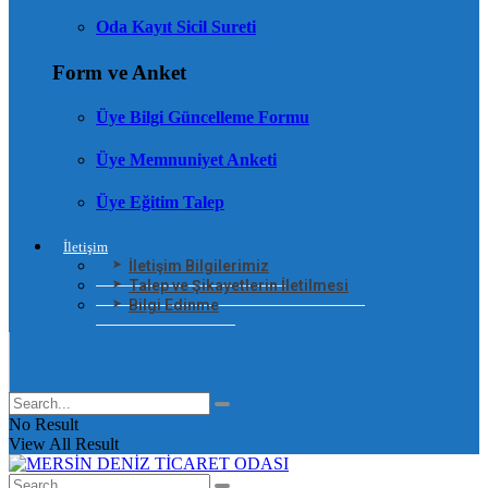
Oda Kayıt Sicil Sureti
Form ve Anket
Üye Bilgi Güncelleme Formu
Üye Memnuniyet Anketi
Üye Eğitim Talep
İletişim
İletişim Bilgilerimiz
Talep ve Şikayetlerin İletilmesi
Bilgi Edinme
No Result
View All Result