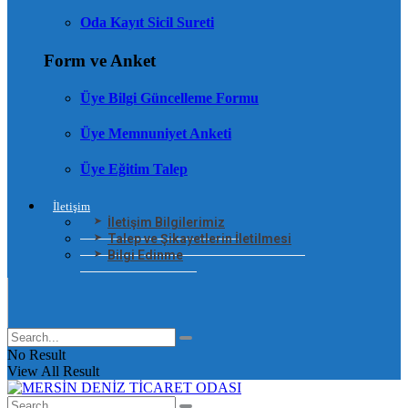
Oda Kayıt Sicil Sureti
Form ve Anket
Üye Bilgi Güncelleme Formu
Üye Memnuniyet Anketi
Üye Eğitim Talep
İletişim
İletişim Bilgilerimiz
Talep ve Şikayetlerin İletilmesi
Bilgi Edinme
No Result
View All Result