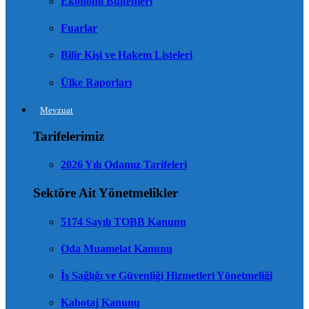
Ekonomi Bültenleri
Fuarlar
Bilir Kişi ve Hakem Listeleri
Ülke Raporları
Mevzuat
Tarifelerimiz
2026 Yılı Odamız Tarifeleri
Sektöre Ait Yönetmelikler
5174 Sayılı TOBB Kanunu
Oda Muamelat Kanunu
İş Sağlığı ve Güvenliği Hizmetleri Yönetmeliği
Kabotaj Kanunu