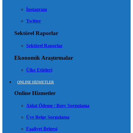
İnstagram
Twitter
Sektörel Raporlar
Sektörel Raporlar
Ekonomik Araştırmalar
Ülke Etütleri
ONLINE HİZMETLER
Online Hizmetler
Aidat Ödeme / Borç Sorgulama
Üye Belge Sorgulama
Faaliyet Belgesi