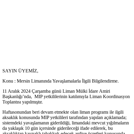
SAYIN ÜYEMİZ,
Konu : Mersin Limanında Yavaşlamalarla İlgili Bilgilendirme.
11 Aralık 2024 Çarşamba günü Liman Mülki İdare Amiri
Başkanlığı’nda, MIP yetkililerinin katılımıyla Liman Koordinasyon
Toplantısı yapılmıştır.
Haftasonundan beri devam etmekte olan liman programı ile ilgili
aksaklık konusunda MIP yetkilileri tarafından yapılan açıklamada;
sistemdeki yavaşlamanın giderildiği, limandaki mevcut yığılmaların
da yaklaşık 10 gün içersinde giderileceği ifade edilerek, bu
aksaklıktan kaynaklı tahakkuk edecek ardiye ücretleri konusunda