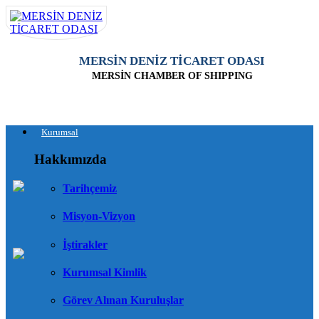
MERSİN DENİZ TİCARET ODASI
MERSİN CHAMBER OF SHIPPING
Kurumsal
Hakkımızda
Tarihçemiz
Misyon-Vizyon
İştirakler
Kurumsal Kimlik
Görev Alınan Kuruluşlar