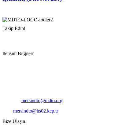
Takip Edin!
İletişim Bilgileri
Adres:
Mersin Deniz Ticaret Odası
Pirireis, İsmet İnönü Blv. No:45, 33110 Yenişehir/Mersin
Telefon:
+90 324 327 7000
Cep
: +90 531 796 6989
E-Posta:
mersindto@mdto.org
Kep:
mersindto@hs02.kep.tr
Bize Ulaşın