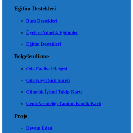
Eğitim Destekleri
Burs Destekleri
Üyelere Yönelik Eğitimler
Eğitim Destekleri
Belgelendirme
Oda Faaliyet Belgesi
Oda Kayıt Sicil Sureti
Gümrük İşlemi Takip Kartı
Gemi Acenteliği Tanıtım Kimlik Kartı
Proje
Devam Eden