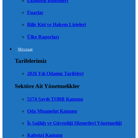
Ekonomi Bültenleri
Fuarlar
Bilir Kişi ve Hakem Listeleri
Ülke Raporları
Mevzuat
Tarifelerimiz
2026 Yılı Odamız Tarifeleri
Sektöre Ait Yönetmelikler
5174 Sayılı TOBB Kanunu
Oda Muamelat Kanunu
İş Sağlığı ve Güvenliği Hizmetleri Yönetmeliği
Kabotaj Kanunu