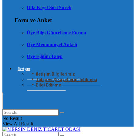
Oda Kayıt Sicil Sureti
Form ve Anket
Üye Bilgi Güncelleme Formu
Üye Memnuniyet Anketi
Üye Eğitim Talep
İletişim
İletişim Bilgilerimiz
Talep ve Şikayetlerin İletilmesi
Bilgi Edinme
No Result
View All Result