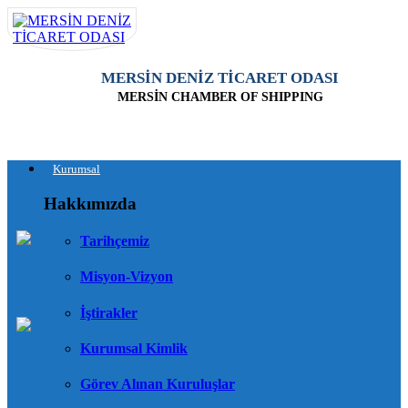
MERSİN DENİZ TİCARET ODASI
MERSİN CHAMBER OF SHIPPING
Kurumsal
Hakkımızda
Tarihçemiz
Misyon-Vizyon
İştirakler
Kurumsal Kimlik
Görev Alınan Kuruluşlar