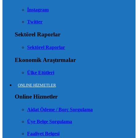
İnstagram
Twitter
Sektörel Raporlar
Sektörel Raporlar
Ekonomik Araştırmalar
Ülke Etütleri
ONLINE HİZMETLER
Online Hizmetler
Aidat Ödeme / Borç Sorgulama
Üye Belge Sorgulama
Faaliyet Belgesi