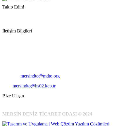
Takip Edin!
İletişim Bilgileri
Adres:
Mersin Deniz Ticaret Odası
Pirireis, İsmet İnönü Blv. No:45, 33110 Yenişehir/Mersin
Telefon:
+90 324 327 7000
Cep
: +90 531 796 6989
E-Posta:
mersindto@mdto.org
Kep:
mersindto@hs02.kep.tr
Bize Ulaşın
MERSİN DENİZ TİCARET ODASI © 2024