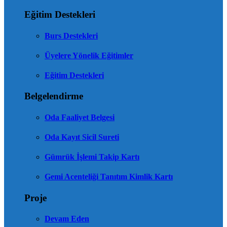
Eğitim Destekleri
Burs Destekleri
Üyelere Yönelik Eğitimler
Eğitim Destekleri
Belgelendirme
Oda Faaliyet Belgesi
Oda Kayıt Sicil Sureti
Gümrük İşlemi Takip Kartı
Gemi Acenteliği Tanıtım Kimlik Kartı
Proje
Devam Eden