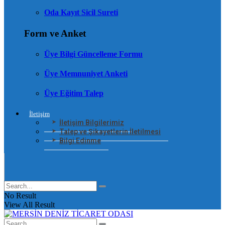
Oda Kayıt Sicil Sureti
Form ve Anket
Üye Bilgi Güncelleme Formu
Üye Memnuniyet Anketi
Üye Eğitim Talep
İletişim
İletişim Bilgilerimiz
Talep ve Şikayetlerin İletilmesi
Bilgi Edinme
No Result
View All Result