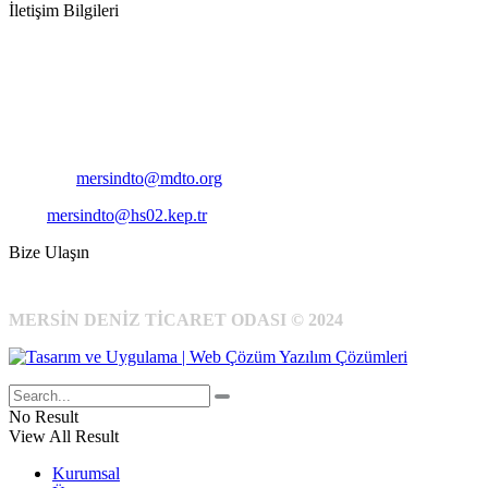
İletişim Bilgileri
Adres:
Mersin Deniz Ticaret Odası
Pirireis, İsmet İnönü Blv. No:45, 33110 Yenişehir/Mersin
Telefon:
+90 324 327 7000
Cep
: +90 531 796 6989
E-Posta:
mersindto@mdto.org
Kep:
mersindto@hs02.kep.tr
Bize Ulaşın
MERSİN DENİZ TİCARET ODASI © 2024
No Result
View All Result
Kurumsal