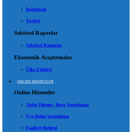
İnstagram
Twitter
Sektörel Raporlar
Sektörel Raporlar
Ekonomik Araştırmalar
Ülke Etütleri
ONLINE HİZMETLER
Online Hizmetler
Aidat Ödeme / Borç Sorgulama
Üye Belge Sorgulama
Faaliyet Belgesi