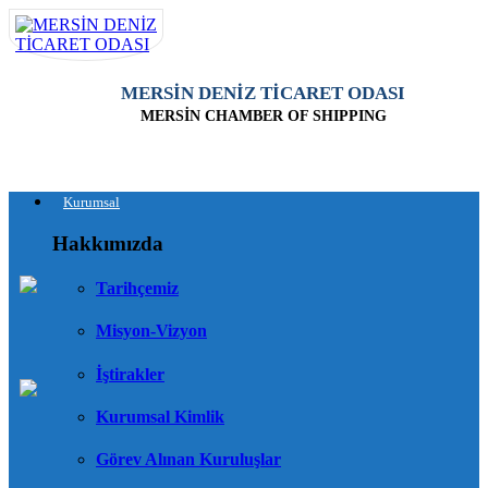
MERSİN DENİZ TİCARET ODASI
MERSİN CHAMBER OF SHIPPING
Kurumsal
Hakkımızda
Tarihçemiz
Misyon-Vizyon
İştirakler
Kurumsal Kimlik
Görev Alınan Kuruluşlar