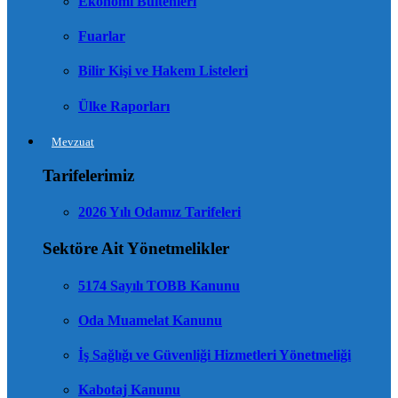
Ekonomi Bültenleri
Fuarlar
Bilir Kişi ve Hakem Listeleri
Ülke Raporları
Mevzuat
Tarifelerimiz
2026 Yılı Odamız Tarifeleri
Sektöre Ait Yönetmelikler
5174 Sayılı TOBB Kanunu
Oda Muamelat Kanunu
İş Sağlığı ve Güvenliği Hizmetleri Yönetmeliği
Kabotaj Kanunu