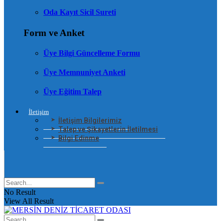
Oda Kayıt Sicil Sureti
Form ve Anket
Üye Bilgi Güncelleme Formu
Üye Memnuniyet Anketi
Üye Eğitim Talep
İletişim
İletişim Bilgilerimiz
Talep ve Şikayetlerin İletilmesi
Bilgi Edinme
No Result
View All Result