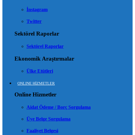
İnstagram
Twitter
Sektörel Raporlar
Sektörel Raporlar
Ekonomik Araştırmalar
Ülke Etütleri
ONLINE HİZMETLER
Online Hizmetler
Aidat Ödeme / Borç Sorgulama
Üye Belge Sorgulama
Faaliyet Belgesi