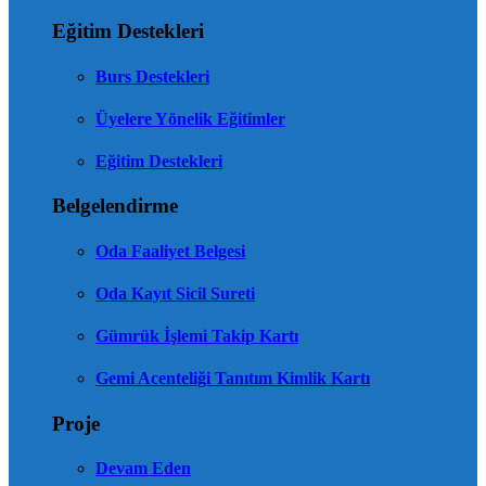
Eğitim Destekleri
Burs Destekleri
Üyelere Yönelik Eğitimler
Eğitim Destekleri
Belgelendirme
Oda Faaliyet Belgesi
Oda Kayıt Sicil Sureti
Gümrük İşlemi Takip Kartı
Gemi Acenteliği Tanıtım Kimlik Kartı
Proje
Devam Eden