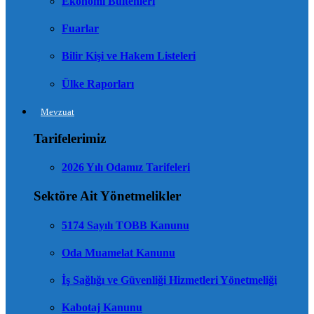
Ekonomi Bültenleri
Fuarlar
Bilir Kişi ve Hakem Listeleri
Ülke Raporları
Mevzuat
Tarifelerimiz
2026 Yılı Odamız Tarifeleri
Sektöre Ait Yönetmelikler
5174 Sayılı TOBB Kanunu
Oda Muamelat Kanunu
İş Sağlığı ve Güvenliği Hizmetleri Yönetmeliği
Kabotaj Kanunu