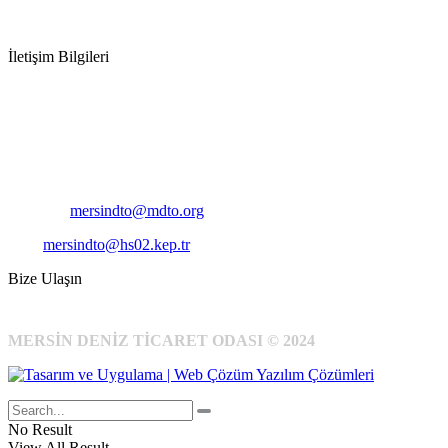
İletişim Bilgileri
Adres:
Mersin Deniz Ticaret Odası
Pirireis, İsmet İnönü Blv. No:45, 33110 Yenişehir/Mersin
Telefon:
+90 324 327 7000
Cep
: +90 531 796 6989
E-Posta:
mersindto@mdto.org
Kep:
mersindto@hs02.kep.tr
Bize Ulaşın
MERSİN DENİZ TİCARET ODASI © 2024
No Result
View All Result