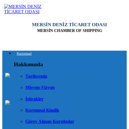
MERSİN DENİZ TİCARET ODASI
MERSİN CHAMBER OF SHIPPING
Kurumsal
Hakkımızda
Tarihçemiz
Misyon-Vizyon
İştirakler
Kurumsal Kimlik
Görev Alınan Kuruluşlar