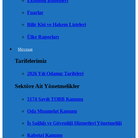
Ekonomi Bültenleri
Fuarlar
Bilir Kişi ve Hakem Listeleri
Ülke Raporları
Mevzuat
Tarifelerimiz
2026 Yılı Odamız Tarifeleri
Sektöre Ait Yönetmelikler
5174 Sayılı TOBB Kanunu
Oda Muamelat Kanunu
İş Sağlığı ve Güvenliği Hizmetleri Yönetmeliği
Kabotaj Kanunu