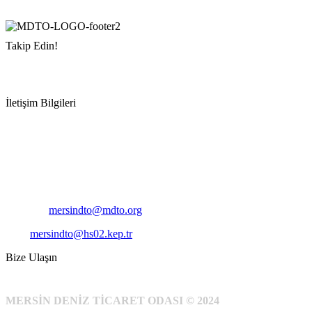
Takip Edin!
İletişim Bilgileri
Adres:
Mersin Deniz Ticaret Odası
Pirireis, İsmet İnönü Blv. No:45, 33110 Yenişehir/Mersin
Telefon:
+90 324 327 7000
Cep
: +90 531 796 6989
E-Posta:
mersindto@mdto.org
Kep:
mersindto@hs02.kep.tr
Bize Ulaşın
MERSİN DENİZ TİCARET ODASI © 2024