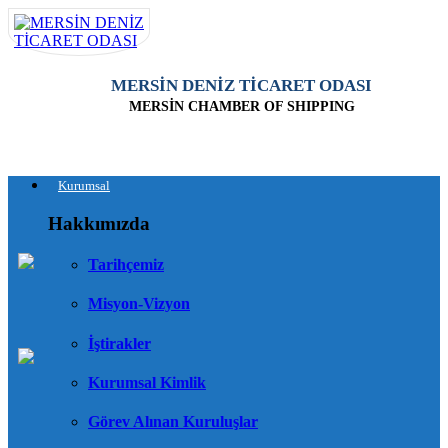
MERSİN DENİZ TİCARET ODASI
MERSİN CHAMBER OF SHIPPING
Kurumsal
Hakkımızda
Tarihçemiz
Misyon-Vizyon
İştirakler
Kurumsal Kimlik
Görev Alınan Kuruluşlar