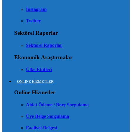
İnstagram
Twitter
Sektörel Raporlar
Sektörel Raporlar
Ekonomik Araştırmalar
Ülke Etütleri
ONLINE HİZMETLER
Online Hizmetler
Aidat Ödeme / Borç Sorgulama
Üye Belge Sorgulama
Faaliyet Belgesi