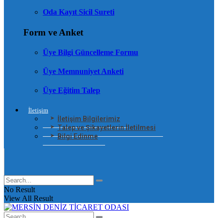
Oda Kayıt Sicil Sureti
Form ve Anket
Üye Bilgi Güncelleme Formu
Üye Memnuniyet Anketi
Üye Eğitim Talep
İletişim
İletişim Bilgilerimiz
Talep ve Şikayetlerin İletilmesi
Bilgi Edinme
No Result
View All Result