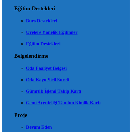
Eğitim Destekleri
Burs Destekleri
Üyelere Yönelik Eğitimler
Eğitim Destekleri
Belgelendirme
Oda Faaliyet Belgesi
Oda Kayıt Sicil Sureti
Gümrük İşlemi Takip Kartı
Gemi Acenteliği Tanıtım Kimlik Kartı
Proje
Devam Eden