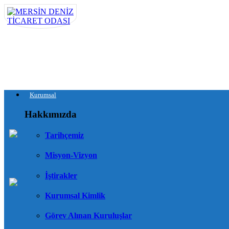
Kurumsal
Hakkımızda
Tarihçemiz
Misyon-Vizyon
İştirakler
Kurumsal Kimlik
Görev Alınan Kuruluşlar