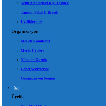
Yetki Alanındaki Kıyı Tesisleri
Tanıtım Filmi & Broşür
Üyeliklerimiz
Organizasyon
Meslek Komiteleri
Meclis Üyeleri
Yönetim Kurulu
Genel Sekreterlik
Organizasyon Şeması
Üye
Üyelik