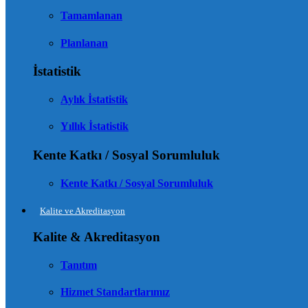
Tamamlanan
Planlanan
İstatistik
Aylık İstatistik
Yıllık İstatistik
Kente Katkı / Sosyal Sorumluluk
Kente Katkı / Sosyal Sorumluluk
Kalite ve Akreditasyon
Kalite & Akreditasyon
Tanıtım
Hizmet Standartlarımız