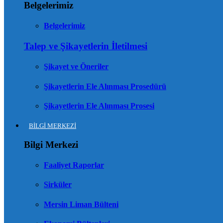
Belgelerimiz
Belgelerimiz
Talep ve Şikayetlerin İletilmesi
Şikayet ve Öneriler
Şikayetlerin Ele Alınması Prosedürü
Şikayetlerin Ele Alınması Prosesi
BİLGİ MERKEZİ
Bilgi Merkezi
Faaliyet Raporlar
Sirküler
Mersin Liman Bülteni