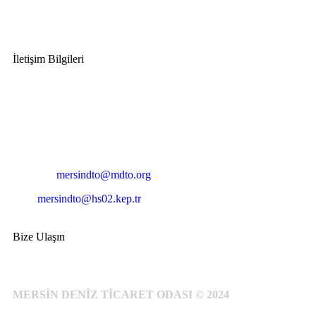
İletişim Bilgileri
Adres:
Mersin Deniz Ticaret Odası
Pirireis, İsmet İnönü Blv. No:45, 33110 Yenişehir/Mersin
Telefon:
+90 324 327 7000
Cep
: +90 531 796 6989
E-Posta:
mersindto@mdto.org
Kep:
mersindto@hs02.kep.tr
Bize Ulaşın
MERSİN DENİZ TİCARET ODASI © 2024