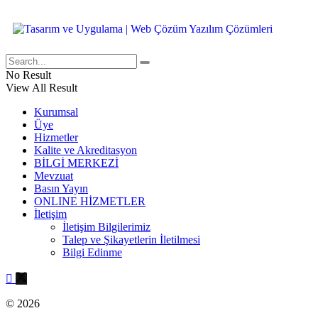
No Result
View All Result
Kurumsal
Üye
Hizmetler
Kalite ve Akreditasyon
BİLGİ MERKEZİ
Mevzuat
Basın Yayın
ONLINE HİZMETLER
İletişim
İletişim Bilgilerimiz
Talep ve Şikayetlerin İletilmesi
Bilgi Edinme
© 2026