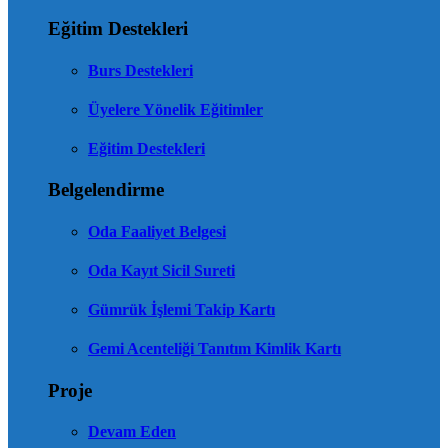
Eğitim Destekleri
Burs Destekleri
Üyelere Yönelik Eğitimler
Eğitim Destekleri
Belgelendirme
Oda Faaliyet Belgesi
Oda Kayıt Sicil Sureti
Gümrük İşlemi Takip Kartı
Gemi Acenteliği Tanıtım Kimlik Kartı
Proje
Devam Eden