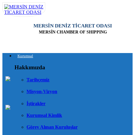
MERSİN DENİZ TİCARET ODASI
MERSİN CHAMBER OF SHIPPING
Kurumsal
Hakkımızda
Tarihçemiz
Misyon-Vizyon
İştirakler
Kurumsal Kimlik
Görev Alınan Kuruluşlar