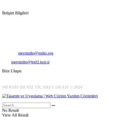
İletişim Bilgileri
Adres:
Mersin Deniz Ticaret Odası
Pirireis, İsmet İnönü Blv. No:45, 33110 Yenişehir/Mersin
Telefon:
+90 324 327 7000
Cep
: +90 531 796 6989
E-Posta:
mersindto@mdto.org
Kep:
mersindto@hs02.kep.tr
Bize Ulaşın
MERSİN DENİZ TİCARET ODASI © 2024
No Result
View All Result