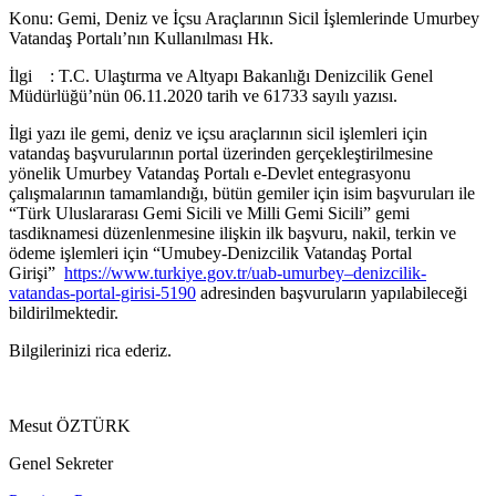
Konu: Gemi, Deniz ve İçsu Araçlarının Sicil İşlemlerinde Umurbey
Vatandaş Portalı’nın Kullanılması Hk.
İlgi : T.C. Ulaştırma ve Altyapı Bakanlığı Denizcilik Genel
Müdürlüğü’nün 06.11.2020 tarih ve 61733 sayılı yazısı.
İlgi yazı ile gemi, deniz ve içsu araçlarının sicil işlemleri için
vatandaş başvurularının portal üzerinden gerçekleştirilmesine
yönelik Umurbey Vatandaş Portalı e-Devlet entegrasyonu
çalışmalarının tamamlandığı, bütün gemiler için isim başvuruları ile
“Türk Uluslararası Gemi Sicili ve Milli Gemi Sicili” gemi
tasdiknamesi düzenlenmesine ilişkin ilk başvuru, nakil, terkin ve
ödeme işlemleri için “Umubey-Denizcilik Vatandaş Portal
Girişi”
https://www.turkiye.gov.tr/uab-umurbey–denizcilik-
vatandas-portal-girisi-5190
adresinden başvuruların yapılabileceği
bildirilmektedir.
Bilgilerinizi rica ederiz.
Mesut ÖZTÜRK
Genel Sekreter