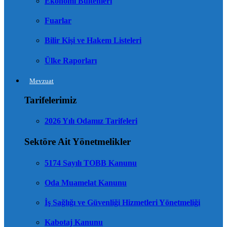
Ekonomi Bültenleri
Fuarlar
Bilir Kişi ve Hakem Listeleri
Ülke Raporları
Mevzuat
Tarifelerimiz
2026 Yılı Odamız Tarifeleri
Sektöre Ait Yönetmelikler
5174 Sayılı TOBB Kanunu
Oda Muamelat Kanunu
İş Sağlığı ve Güvenliği Hizmetleri Yönetmeliği
Kabotaj Kanunu