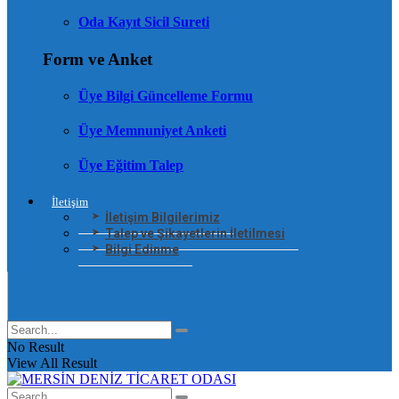
Oda Kayıt Sicil Sureti
Form ve Anket
Üye Bilgi Güncelleme Formu
Üye Memnuniyet Anketi
Üye Eğitim Talep
İletişim
İletişim Bilgilerimiz
Talep ve Şikayetlerin İletilmesi
Bilgi Edinme
No Result
View All Result