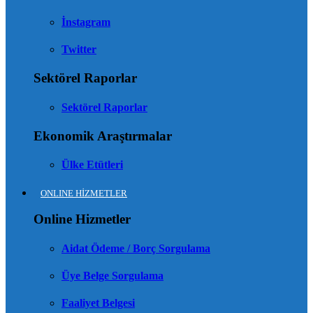
İnstagram
Twitter
Sektörel Raporlar
Sektörel Raporlar
Ekonomik Araştırmalar
Ülke Etütleri
ONLINE HİZMETLER
Online Hizmetler
Aidat Ödeme / Borç Sorgulama
Üye Belge Sorgulama
Faaliyet Belgesi