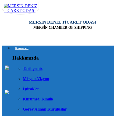
MERSİN DENİZ TİCARET ODASI
MERSİN CHAMBER OF SHIPPING
Kurumsal
Hakkımızda
Tarihçemiz
Misyon-Vizyon
İştirakler
Kurumsal Kimlik
Görev Alınan Kuruluşlar