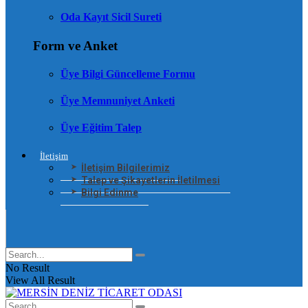
Oda Kayıt Sicil Sureti
Form ve Anket
Üye Bilgi Güncelleme Formu
Üye Memnuniyet Anketi
Üye Eğitim Talep
İletişim
İletişim Bilgilerimiz
Talep ve Şikayetlerin İletilmesi
Bilgi Edinme
No Result
View All Result