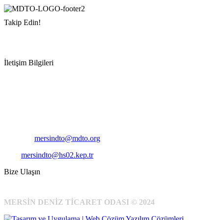
Takip Edin!
İletişim Bilgileri
Adres:
Mersin Deniz Ticaret Odası
Pirireis, İsmet İnönü Blv. No:45, 33110 Yenişehir/Mersin
Telefon:
+90 324 327 7000
Cep
: +90 531 796 6989
E-Posta:
mersindto@mdto.org
Kep:
mersindto@hs02.kep.tr
Bize Ulaşın
MERSİN DENİZ TİCARET ODASI © 2024