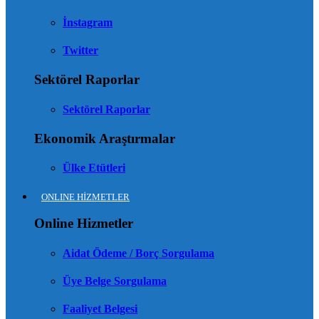
İnstagram
Twitter
Sektörel Raporlar
Sektörel Raporlar
Ekonomik Araştırmalar
Ülke Etütleri
ONLINE HİZMETLER
Online Hizmetler
Aidat Ödeme / Borç Sorgulama
Üye Belge Sorgulama
Faaliyet Belgesi