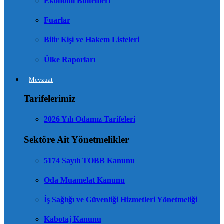
Ekonomi Bültenleri
Fuarlar
Bilir Kişi ve Hakem Listeleri
Ülke Raporları
Mevzuat
Tarifelerimiz
2026 Yılı Odamız Tarifeleri
Sektöre Ait Yönetmelikler
5174 Sayılı TOBB Kanunu
Oda Muamelat Kanunu
İş Sağlığı ve Güvenliği Hizmetleri Yönetmeliği
Kabotaj Kanunu