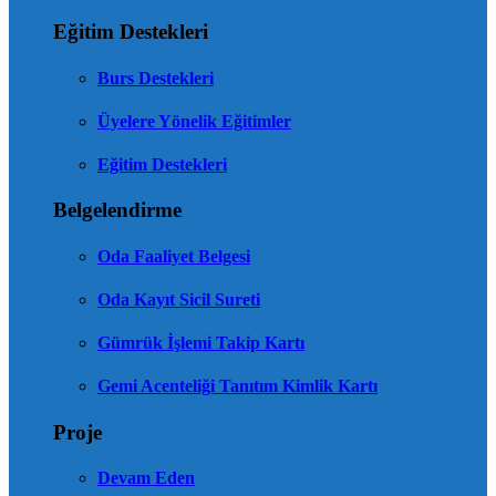
Eğitim Destekleri
Burs Destekleri
Üyelere Yönelik Eğitimler
Eğitim Destekleri
Belgelendirme
Oda Faaliyet Belgesi
Oda Kayıt Sicil Sureti
Gümrük İşlemi Takip Kartı
Gemi Acenteliği Tanıtım Kimlik Kartı
Proje
Devam Eden