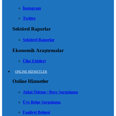
İnstagram
Twitter
Sektörel Raporlar
Sektörel Raporlar
Ekonomik Araştırmalar
Ülke Etütleri
ONLINE HİZMETLER
Online Hizmetler
Aidat Ödeme / Borç Sorgulama
Üye Belge Sorgulama
Faaliyet Belgesi