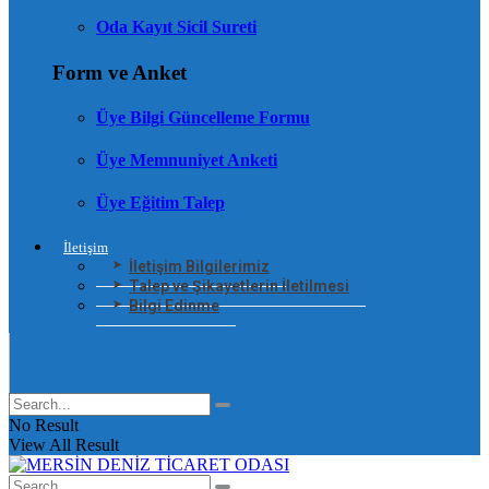
Oda Kayıt Sicil Sureti
Form ve Anket
Üye Bilgi Güncelleme Formu
Üye Memnuniyet Anketi
Üye Eğitim Talep
İletişim
İletişim Bilgilerimiz
Talep ve Şikayetlerin İletilmesi
Bilgi Edinme
No Result
View All Result