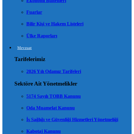
Ekonomi Bültenleri
Fuarlar
Bilir Kişi ve Hakem Listeleri
Ülke Raporları
Mevzuat
Tarifelerimiz
2026 Yılı Odamız Tarifeleri
Sektöre Ait Yönetmelikler
5174 Sayılı TOBB Kanunu
Oda Muamelat Kanunu
İş Sağlığı ve Güvenliği Hizmetleri Yönetmeliği
Kabotaj Kanunu