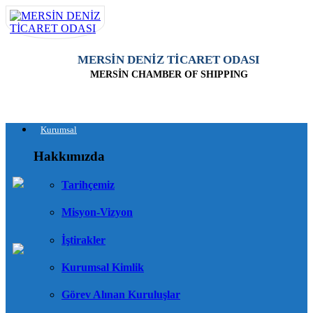
MERSİN DENİZ TİCARET ODASI
MERSİN CHAMBER OF SHIPPING
Kurumsal
Hakkımızda
Tarihçemiz
Misyon-Vizyon
İştirakler
Kurumsal Kimlik
Görev Alınan Kuruluşlar