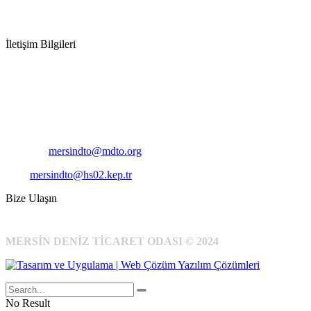
İletişim Bilgileri
Adres:
Mersin Deniz Ticaret Odası
Pirireis, İsmet İnönü Blv. No:45, 33110 Yenişehir/Mersin
Telefon:
+90 324 327 7000
Cep
: +90 531 796 6989
E-Posta:
mersindto@mdto.org
Kep:
mersindto@hs02.kep.tr
Bize Ulaşın
MERSİN DENİZ TİCARET ODASI © 2024
No Result