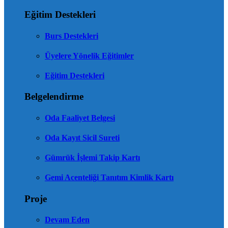
Eğitim Destekleri
Burs Destekleri
Üyelere Yönelik Eğitimler
Eğitim Destekleri
Belgelendirme
Oda Faaliyet Belgesi
Oda Kayıt Sicil Sureti
Gümrük İşlemi Takip Kartı
Gemi Acenteliği Tanıtım Kimlik Kartı
Proje
Devam Eden