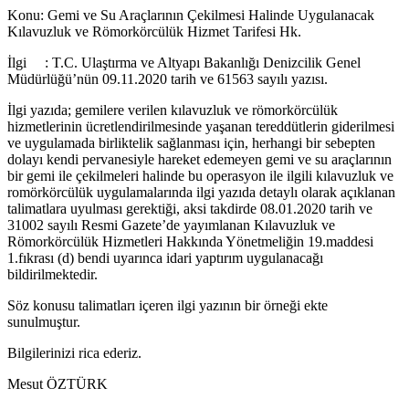
Konu: Gemi ve Su Araçlarının Çekilmesi Halinde Uygulanacak
Kılavuzluk ve Römorkörcülük Hizmet Tarifesi Hk.
İlgi : T.C. Ulaştırma ve Altyapı Bakanlığı Denizcilik Genel
Müdürlüğü’nün 09.11.2020 tarih ve 61563 sayılı yazısı.
İlgi yazıda; gemilere verilen kılavuzluk ve römorkörcülük
hizmetlerinin ücretlendirilmesinde yaşanan tereddütlerin giderilmesi
ve uygulamada birliktelik sağlanması için, herhangi bir sebepten
dolayı kendi pervanesiyle hareket edemeyen gemi ve su araçlarının
bir gemi ile çekilmeleri halinde bu operasyon ile ilgili kılavuzluk ve
romörkörcülük uygulamalarında ilgi yazıda detaylı olarak açıklanan
talimatlara uyulması gerektiği, aksi takdirde 08.01.2020 tarih ve
31002 sayılı Resmi Gazete’de yayımlanan Kılavuzluk ve
Römorkörcülük Hizmetleri Hakkında Yönetmeliğin 19.maddesi
1.fıkrası (d) bendi uyarınca idari yaptırım uygulanacağı
bildirilmektedir.
Söz konusu talimatları içeren ilgi yazının bir örneği ekte
sunulmuştur.
Bilgilerinizi rica ederiz.
Mesut ÖZTÜRK