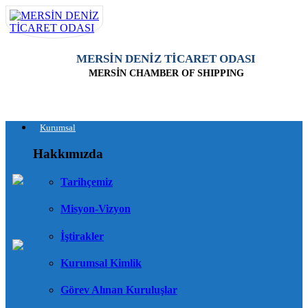
MERSİN DENİZ TİCARET ODASI
MERSİN CHAMBER OF SHIPPING
Kurumsal
Hakkımızda
Tarihçemiz
Misyon-Vizyon
İştirakler
Kurumsal Kimlik
Görev Alınan Kuruluşlar