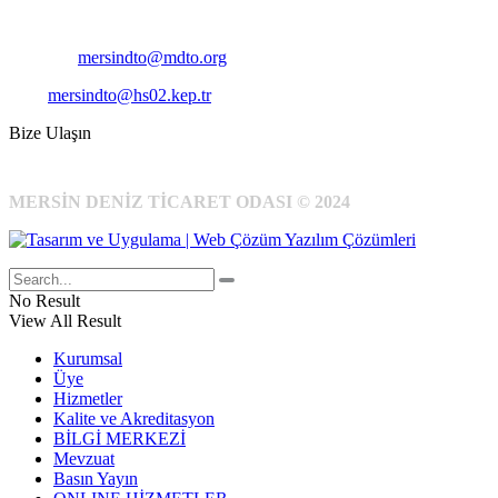
Cep
: +90 531 796 6989
E-Posta:
mersindto@mdto.org
Kep:
mersindto@hs02.kep.tr
Bize Ulaşın
MERSİN DENİZ TİCARET ODASI © 2024
No Result
View All Result
Kurumsal
Üye
Hizmetler
Kalite ve Akreditasyon
BİLGİ MERKEZİ
Mevzuat
Basın Yayın