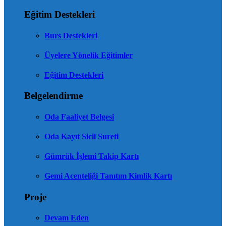
Eğitim Destekleri
Burs Destekleri
Üyelere Yönelik Eğitimler
Eğitim Destekleri
Belgelendirme
Oda Faaliyet Belgesi
Oda Kayıt Sicil Sureti
Gümrük İşlemi Takip Kartı
Gemi Acenteliği Tanıtım Kimlik Kartı
Proje
Devam Eden