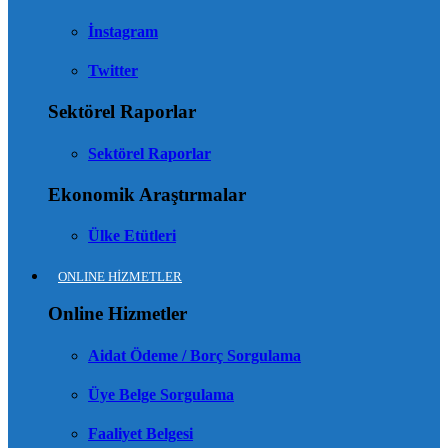
İnstagram
Twitter
Sektörel Raporlar
Sektörel Raporlar
Ekonomik Araştırmalar
Ülke Etütleri
ONLINE HİZMETLER
Online Hizmetler
Aidat Ödeme / Borç Sorgulama
Üye Belge Sorgulama
Faaliyet Belgesi