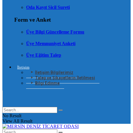
Oda Kayıt Sicil Sureti
Form ve Anket
Üye Bilgi Güncelleme Formu
Üye Memnuniyet Anketi
Üye Eğitim Talep
İletişim
İletişim Bilgilerimiz
Talep ve Şikayetlerin İletilmesi
Bilgi Edinme
No Result
View All Result