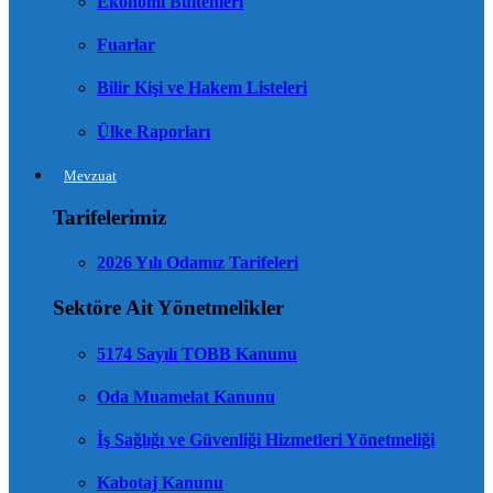
Ekonomi Bültenleri
Fuarlar
Bilir Kişi ve Hakem Listeleri
Ülke Raporları
Mevzuat
Tarifelerimiz
2026 Yılı Odamız Tarifeleri
Sektöre Ait Yönetmelikler
5174 Sayılı TOBB Kanunu
Oda Muamelat Kanunu
İş Sağlığı ve Güvenliği Hizmetleri Yönetmeliği
Kabotaj Kanunu