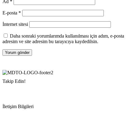
Ad
*
E-posta
*
İnternet sitesi
Daha sonraki yorumlarımda kullanılması için adım, e-posta
adresim ve site adresim bu tarayıcıya kaydedilsin.
Takip Edin!
İletişim Bilgileri
Adres:
Mersin Deniz Ticaret Odası
Pirireis, İsmet İnönü Blv. No:45, 33110 Yenişehir/Mersin
Telefon:
+90 324 327 7000