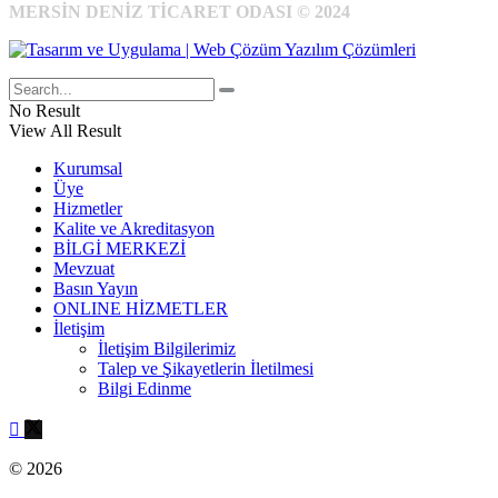
MERSİN DENİZ TİCARET ODASI © 2024
No Result
View All Result
Kurumsal
Üye
Hizmetler
Kalite ve Akreditasyon
BİLGİ MERKEZİ
Mevzuat
Basın Yayın
ONLINE HİZMETLER
İletişim
İletişim Bilgilerimiz
Talep ve Şikayetlerin İletilmesi
Bilgi Edinme
© 2026