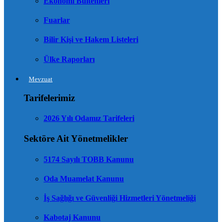
Ekonomi Bültenleri
Fuarlar
Bilir Kişi ve Hakem Listeleri
Ülke Raporları
Mevzuat
Tarifelerimiz
2026 Yılı Odamız Tarifeleri
Sektöre Ait Yönetmelikler
5174 Sayılı TOBB Kanunu
Oda Muamelat Kanunu
İş Sağlığı ve Güvenliği Hizmetleri Yönetmeliği
Kabotaj Kanunu