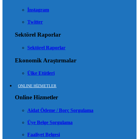
İnstagram
Twitter
Sektörel Raporlar
Sektörel Raporlar
Ekonomik Araştırmalar
Ülke Etütleri
ONLINE HİZMETLER
Online Hizmetler
Aidat Ödeme / Borç Sorgulama
Üye Belge Sorgulama
Faaliyet Belgesi