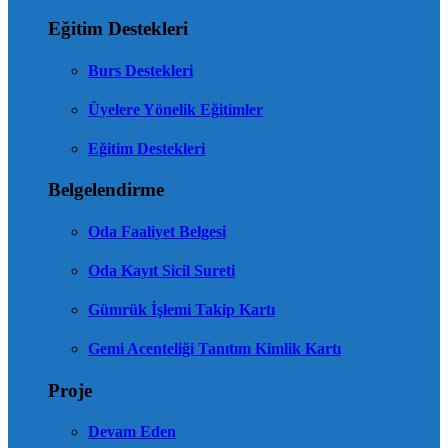
Eğitim Destekleri
Burs Destekleri
Üyelere Yönelik Eğitimler
Eğitim Destekleri
Belgelendirme
Oda Faaliyet Belgesi
Oda Kayıt Sicil Sureti
Gümrük İşlemi Takip Kartı
Gemi Acenteliği Tanıtım Kimlik Kartı
Proje
Devam Eden