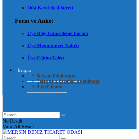
Oda Kayıt Sicil Sureti
Form ve Anket
Üye Bilgi Güncelleme Formu
Üye Memnuniyet Anketi
Üye Eğitim Talep
İletişim
İletişim Bilgilerimiz
Talep ve Şikayetlerin İletilmesi
Bilgi Edinme
No Result
View All Result