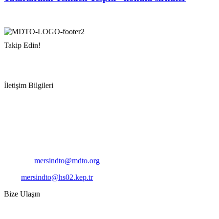
Takip Edin!
İletişim Bilgileri
Adres:
Mersin Deniz Ticaret Odası
Pirireis, İsmet İnönü Blv. No:45, 33110 Yenişehir/Mersin
Telefon:
+90 324 327 7000
Cep
: +90 531 796 6989
E-Posta:
mersindto@mdto.org
Kep:
mersindto@hs02.kep.tr
Bize Ulaşın