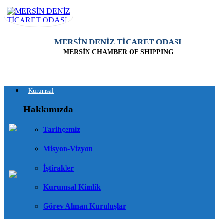
MERSİN DENİZ TİCARET ODASI
MERSİN CHAMBER OF SHIPPING
Kurumsal
Hakkımızda
Tarihçemiz
Misyon-Vizyon
İştirakler
Kurumsal Kimlik
Görev Alınan Kuruluşlar