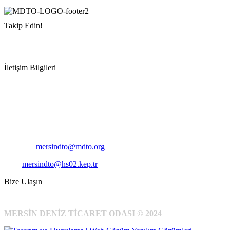
Takip Edin!
İletişim Bilgileri
Adres:
Mersin Deniz Ticaret Odası
Pirireis, İsmet İnönü Blv. No:45, 33110 Yenişehir/Mersin
Telefon:
+90 324 327 7000
Cep
: +90 531 796 6989
E-Posta:
mersindto@mdto.org
Kep:
mersindto@hs02.kep.tr
Bize Ulaşın
MERSİN DENİZ TİCARET ODASI © 2024