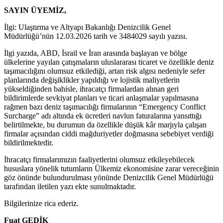
SAYIN ÜYEMİZ,
İlgi: Ulaştırma ve Altyapı Bakanlığı Denizcilik Genel
Müdürlüğü’nün 12.03.2026 tarih ve 3484029 sayılı yazısı.
İlgi yazıda, ABD, İsrail ve İran arasında başlayan ve bölge
ülkelerine yayılan çatışmaların uluslararası ticaret ve özellikle deniz
taşımacılığını olumsuz etkilediği, artan risk algısı nedeniyle sefer
planlarında değişiklikler yapıldığı ve lojistik maliyetlerin
yükseldiğinden bahisle, ihracatçı firmalardan alınan geri
bildirimlerde sevkiyat planları ve ticari anlaşmalar yapılmasına
rağmen bazı deniz taşımacılığı firmalarının “Emergency Conflict
Surcharge” adı altında ek ücretleri navlun faturalarına yansıttığı
belirtilmekte, bu durumun da özellikle düşük kâr marjıyla çalışan
firmalar açısından ciddi mağduriyetler doğmasına sebebiyet verdiği
bildirilmektedir.
İhracatçı firmalarımızın faaliyetlerini olumsuz etkileyebilecek
hususlara yönelik tutumların Ülkemiz ekonomisine zarar vereceğinin
göz önünde bulundurulması yönünde Denizcilik Genel Müdürlüğü
tarafından iletilen yazı ekte sunulmaktadır.
Bilgilerinize rica ederiz.
Fuat GEDİK