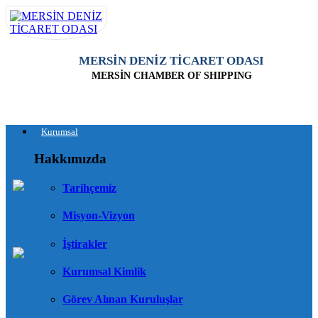
MERSİN DENİZ TİCARET ODASI
MERSİN CHAMBER OF SHIPPING
Kurumsal
Hakkımızda
Tarihçemiz
Misyon-Vizyon
İştirakler
Kurumsal Kimlik
Görev Alınan Kuruluşlar