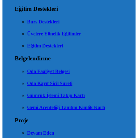
Eğitim Destekleri
Burs Destekleri
Üyelere Yönelik Eğitimler
Eğitim Destekleri
Belgelendirme
Oda Faaliyet Belgesi
Oda Kayıt Sicil Sureti
Gümrük İşlemi Takip Kartı
Gemi Acenteliği Tanıtım Kimlik Kartı
Proje
Devam Eden