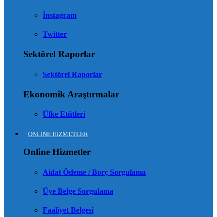
İnstagram
Twitter
Sektörel Raporlar
Sektörel Raporlar
Ekonomik Araştırmalar
Ülke Etütleri
ONLINE HİZMETLER
Online Hizmetler
Aidat Ödeme / Borç Sorgulama
Üye Belge Sorgulama
Faaliyet Belgesi