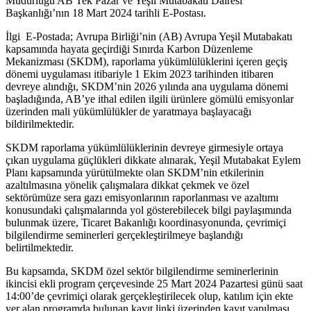
Müdürlüğü AB Tek Pazar ve Yeşil Mutabakatı Dairesi
Başkanlığı’nın 18 Mart 2024 tarihli E-Postası.
İlgi E-Postada; Avrupa Birliği’nin (AB) Avrupa Yeşil Mutabakatı
kapsamında hayata geçirdiği Sınırda Karbon Düzenleme
Mekanizması (SKDM), raporlama yükümlülüklerini içeren geçiş
dönemi uygulaması itibariyle 1 Ekim 2023 tarihinden itibaren
devreye alındığı, SKDM’nin 2026 yılında ana uygulama dönemi
başladığında, AB’ye ithal edilen ilgili ürünlere gömülü emisyonlar
üzerinden mali yükümlülükler de yaratmaya başlayacağı
bildirilmektedir.
SKDM raporlama yükümlülüklerinin devreye girmesiyle ortaya
çıkan uygulama güçlükleri dikkate alınarak, Yeşil Mutabakat Eylem
Planı kapsamında yürütülmekte olan SKDM’nin etkilerinin
azaltılmasına yönelik çalışmalara dikkat çekmek ve özel
sektörümüze sera gazı emisyonlarının raporlanması ve azaltımı
konusundaki çalışmalarında yol gösterebilecek bilgi paylaşımında
bulunmak üzere, Ticaret Bakanlığı koordinasyonunda, çevrimiçi
bilgilendirme seminerleri gerçekleştirilmeye başlandığı
belirtilmektedir.
Bu kapsamda, SKDM özel sektör bilgilendirme seminerlerinin
ikincisi ekli program çerçevesinde 25 Mart 2024 Pazartesi günü saat
14:00’de çevrimiçi olarak gerçekleştirilecek olup, katılım için ekte
yer alan programda bulunan kayıt linki üzerinden kayıt yapılması