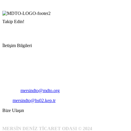
Takip Edin!
İletişim Bilgileri
Adres:
Mersin Deniz Ticaret Odası
Pirireis, İsmet İnönü Blv. No:45, 33110 Yenişehir/Mersin
Telefon:
+90 324 327 7000
Cep
: +90 531 796 6989
E-Posta:
mersindto@mdto.org
Kep:
mersindto@hs02.kep.tr
Bize Ulaşın
MERSİN DENİZ TİCARET ODASI © 2024