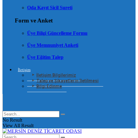
Oda Kayıt Sicil Sureti
Form ve Anket
Üye Bilgi Güncelleme Formu
Üye Memnuniyet Anketi
Üye Eğitim Talep
İletişim
İletişim Bilgilerimiz
Talep ve Şikayetlerin İletilmesi
Bilgi Edinme
No Result
View All Result