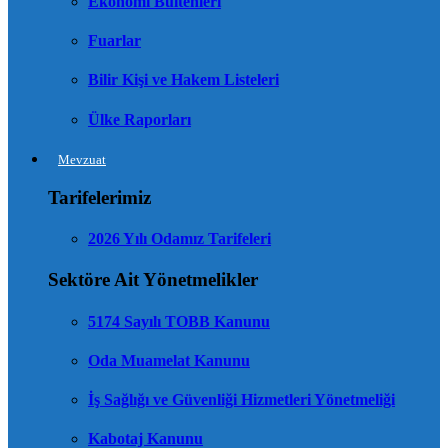
Ekonomi Bültenleri
Fuarlar
Bilir Kişi ve Hakem Listeleri
Ülke Raporları
Mevzuat
Tarifelerimiz
2026 Yılı Odamız Tarifeleri
Sektöre Ait Yönetmelikler
5174 Sayılı TOBB Kanunu
Oda Muamelat Kanunu
İş Sağlığı ve Güvenliği Hizmetleri Yönetmeliği
Kabotaj Kanunu