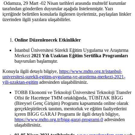
Odamıza, 29 Mart -02 Nisan tarihleri arasında muhtelif kurumlar
tarafından gönderilen duyurular aşağıda listelenmiştir. Yazı
içeriğinde belirtilen konularla ilgilenen üyelerimiz, paylaşılan linkler
üzerinden ilgili yazılara ulaşabilirler.
Online Düzenlenecek Etkinlikler
İstanbul Üniversitesi Sürekli Eğitim Uygulama ve Araştırma
Merkezi
2021 Yılı Uzaktan Eğitim Sertifika Programları
başvuruları başlamıştır.
Konuyla ilgili detaylı bilgiye,
https://www.mdto.org.tr/istanbul-
universitesi-surekli-egitim-uygulama-ve-arastirma-merkezi-2021-
yili-uzaktan-egitim
adresinden ulaşabilirsiniz.
TOBB Ekonomi ve Teknoloji Üniversitesi Teknoloji Transfer
Ofisi ile Hacettepe TMM ortaklığında, TÜBİTAK BİGG
(Bireysel Genç Girişim) Programı kapsamında online olarak
gerçekleştirilecek tanıtım, mentorluk ve eğitim faaliyetlerini
içeren BİGG GARAJ Programı ile ilgili detaylı bilgiye,
https://www.mdto.org.tr/bigg-garaj-programi-0
adresinden
ulaşabilirsiniz.