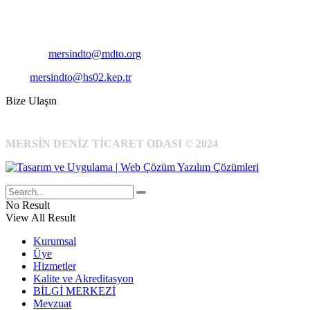
Telefon:
+90 324 327 7000
Cep
: +90 531 796 6989
E-Posta:
mersindto@mdto.org
Kep:
mersindto@hs02.kep.tr
Bize Ulaşın
MERSİN DENİZ TİCARET ODASI © 2024
No Result
View All Result
Kurumsal
Üye
Hizmetler
Kalite ve Akreditasyon
BİLGİ MERKEZİ
Mevzuat