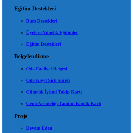
Eğitim Destekleri
Burs Destekleri
Üyelere Yönelik Eğitimler
Eğitim Destekleri
Belgelendirme
Oda Faaliyet Belgesi
Oda Kayıt Sicil Sureti
Gümrük İşlemi Takip Kartı
Gemi Acenteliği Tanıtım Kimlik Kartı
Proje
Devam Eden