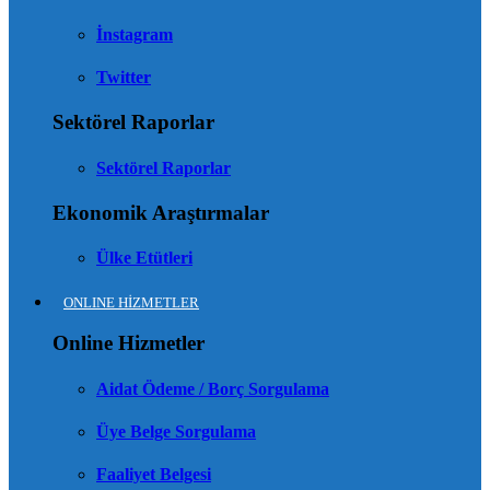
İnstagram
Twitter
Sektörel Raporlar
Sektörel Raporlar
Ekonomik Araştırmalar
Ülke Etütleri
ONLINE HİZMETLER
Online Hizmetler
Aidat Ödeme / Borç Sorgulama
Üye Belge Sorgulama
Faaliyet Belgesi