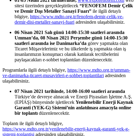
01-05 Nisan 2021 tarihlerinde,
www.expofenofem.com
web
sitesi üzerinden gerçekleştirilecek
“FENOFEM Demir Çelik
ve Demir Dışı Metaller Sanayi Fuarı”
ile ilgili detaylı
bilgiye,
https://www.mdto.org.tr/fenofem-demir-celik-ve-
demir-disi-metaller-sanayi-fuari
adresinden ulaşabilirsiniz.
06 Nisan 2021 Salı günü 14:00-15:30 saatleri arasında
Umman’da, 08 Nisan 2021 Perşembe günü 14:00-15:30
saatleri arasında ise Danimarka’da
görev yapmakta olan
Ticaret Müşavirlerimiz ve bu ülkelerde iş yapmakta olan iş
insanlarımızın konuşmacı olarak katılarak tecrübelerini
paylaşacakları e-sohbet toplantıları düzenlenecektir.
Programlarla ilgili detaylı bilgiye,
https://www.mdto.org.tr/umman-
ve-danimarka-ticaret-musavirleri-e-sohbet-toplantilari
adresinden
ulaşabilirsiniz.
07 Nisan 2021 tarihinde, 14:00-16:00 saatleri arasında
Türkiye’de devreye alınacak ve Enerji Piyasaları İşletme A.Ş.
(EPİAŞ) bünyesinde işletilecek
Yenilenebilir Enerji Kaynak
Garanti (YEK-G) Sistemi’nin anlatılması amacıyla online
bir toplantı
düzenlenecektir.
Toplantı ile ilgili detaylı bilgiye,
https://www.mdto.org.tr/yenilenebilir-enerji-kaynak-garanti-yek-g-
sistemi-toplantisi
adresinden ulaşabilirsiniz.