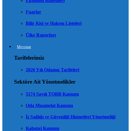
Ekonomi Bültenleri
Fuarlar
Bilir Kişi ve Hakem Listeleri
Ülke Raporları
Mevzuat
Tarifelerimiz
2026 Yılı Odamız Tarifeleri
Sektöre Ait Yönetmelikler
5174 Sayılı TOBB Kanunu
Oda Muamelat Kanunu
İş Sağlığı ve Güvenliği Hizmetleri Yönetmeliği
Kabotaj Kanunu