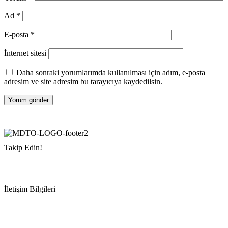
Ad
*
E-posta
*
İnternet sitesi
Daha sonraki yorumlarımda kullanılması için adım, e-posta
adresim ve site adresim bu tarayıcıya kaydedilsin.
Takip Edin!
İletişim Bilgileri
Adres:
Mersin Deniz Ticaret Odası
Pirireis, İsmet İnönü Blv. No:45, 33110 Yenişehir/Mersin