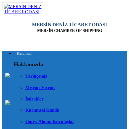
MERSİN DENİZ TİCARET ODASI
MERSİN CHAMBER OF SHIPPING
Kurumsal
Hakkımızda
Tarihçemiz
Misyon-Vizyon
İştirakler
Kurumsal Kimlik
Görev Alınan Kuruluşlar