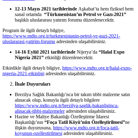
12-13 Mayıs 2021 tarihlerinde
Aşkabat’ta hem fiziksel hem
sanal ortamda
“Türkmenistan’ın Petrol ve Gazı-2021”
başlıklı uluslararası yatırım forumu düzenlenecektir.
Program ile ilgili detaylı bilgiye,
https://www.mdto.org.tr/turkmenistanin-petrol-ve-gazi-2021-
uluslararasi-yatirim-forumu
adresinden ulaşabilirsiniz.
14-16 Eylül 2021 tarihlerinde
Nijerya’da
“Halal Expo
Nigeria 2021”
etkinliği düzenlenecektir.
Etkinlikle ilgili detaylı bilgiye,
https://www.mdto.org.tr/halal-expo-
nigeria-2021-etkinligi
adresinden ulaşabilirsiniz.
İhale Duyuruları
Brezilya Sağlık Bakanlığı’nca bir takım tıbbi malzeme satın
alınacak olup, konuyla ilgili detaylı bilgilere
https://www.mdto.org.tr/brezilya-saglik-bakanliginca-
alinacak-tibbi-malzemeler
adresinden ulaşabilirsiniz.
Hazine ve Maliye Bakanlığı Özelleştirme İdaresi
Başkanlığı’nın
“Foça Tatil Köyü’nün Özelleştirilmesi”
ne
ilişkin duyurusuna,
https://www.mdto.org.tr/foca-tatil-
koyunun-ozellestirilmesi
adresinden ulaşabilirsiniz.