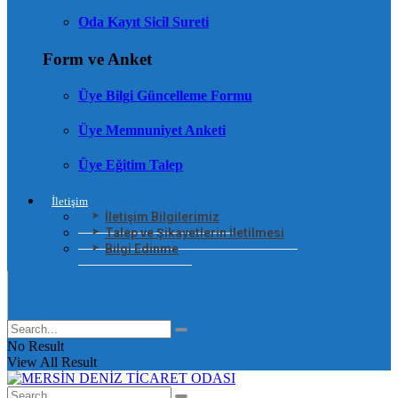
Oda Kayıt Sicil Sureti
Form ve Anket
Üye Bilgi Güncelleme Formu
Üye Memnuniyet Anketi
Üye Eğitim Talep
İletişim
İletişim Bilgilerimiz
Talep ve Şikayetlerin İletilmesi
Bilgi Edinme
No Result
View All Result