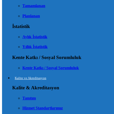
Tamamlanan
Planlanan
İstatistik
Aylık İstatistik
Yıllık İstatistik
Kente Katkı / Sosyal Sorumluluk
Kente Katkı / Sosyal Sorumluluk
Kalite ve Akreditasyon
Kalite & Akreditasyon
Tanıtım
Hizmet Standartlarımız