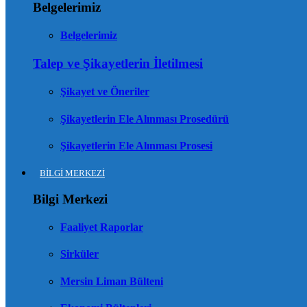
Belgelerimiz
Belgelerimiz
Talep ve Şikayetlerin İletilmesi
Şikayet ve Öneriler
Şikayetlerin Ele Alınması Prosedürü
Şikayetlerin Ele Alınması Prosesi
BİLGİ MERKEZİ
Bilgi Merkezi
Faaliyet Raporlar
Sirküler
Mersin Liman Bülteni