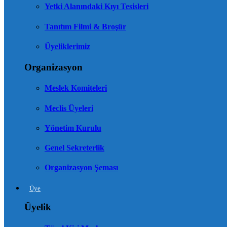
Yetki Alanındaki Kıyı Tesisleri
Tanıtım Filmi & Broşür
Üyeliklerimiz
Organizasyon
Meslek Komiteleri
Meclis Üyeleri
Yönetim Kurulu
Genel Sekreterlik
Organizasyon Şeması
Üye
Üyelik