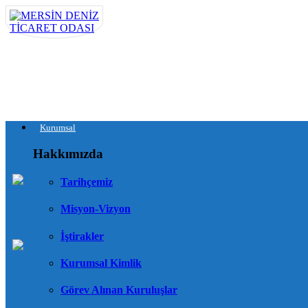
Kurumsal
Hakkımızda
Tarihçemiz
Misyon-Vizyon
İştirakler
Kurumsal Kimlik
Görev Alınan Kuruluşlar