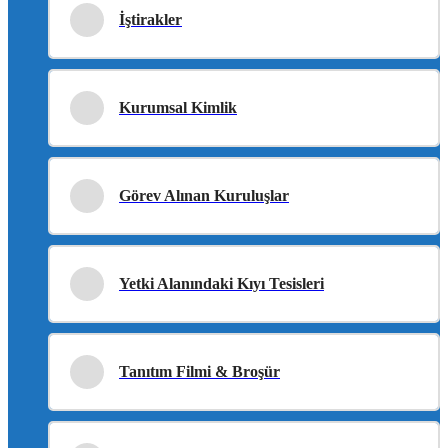
İştirakler
Kurumsal Kimlik
Görev Alınan Kuruluşlar
Yetki Alanındaki Kıyı Tesisleri
Tanıtım Filmi & Broşür