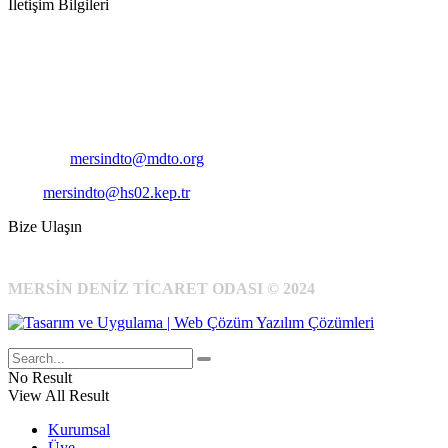
İletişim Bilgileri
Adres:
Mersin Deniz Ticaret Odası
Pirireis, İsmet İnönü Blv. No:45, 33110 Yenişehir/Mersin
Telefon:
+90 324 327 7000
Cep
: +90 531 796 6989
E-Posta:
mersindto@mdto.org
Kep:
mersindto@hs02.kep.tr
Bize Ulaşın
MERSİN DENİZ TİCARET ODASI © 2024
No Result
View All Result
Kurumsal
Üye