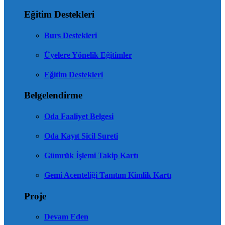
Eğitim Destekleri
Burs Destekleri
Üyelere Yönelik Eğitimler
Eğitim Destekleri
Belgelendirme
Oda Faaliyet Belgesi
Oda Kayıt Sicil Sureti
Gümrük İşlemi Takip Kartı
Gemi Acenteliği Tanıtım Kimlik Kartı
Proje
Devam Eden