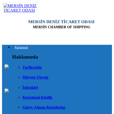
MERSİN DENİZ TİCARET ODASI
MERSİN CHAMBER OF SHIPPING
Kurumsal
Hakkımızda
Tarihçemiz
Misyon-Vizyon
İştirakler
Kurumsal Kimlik
Görev Alınan Kuruluşlar