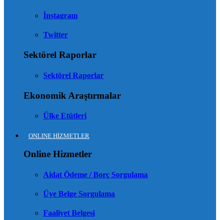
İnstagram
Twitter
Sektörel Raporlar
Sektörel Raporlar
Ekonomik Araştırmalar
Ülke Etütleri
ONLINE HİZMETLER
Online Hizmetler
Aidat Ödeme / Borç Sorgulama
Üye Belge Sorgulama
Faaliyet Belgesi