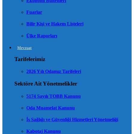
Ekonomi Bültenleri
Fuarlar
Bilir Kişi ve Hakem Listeleri
Ülke Raporları
Mevzuat
Tarifelerimiz
2026 Yılı Odamız Tarifeleri
Sektöre Ait Yönetmelikler
5174 Sayılı TOBB Kanunu
Oda Muamelat Kanunu
İş Sağlığı ve Güvenliği Hizmetleri Yönetmeliği
Kabotaj Kanunu