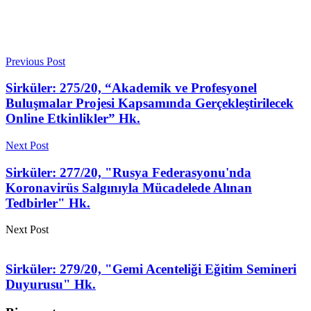
Previous Post
Sirküler: 275/20, “Akademik ve Profesyonel
Buluşmalar Projesi Kapsamında Gerçekleştirilecek
Online Etkinlikler” Hk.
Next Post
Sirküler: 277/20, "Rusya Federasyonu'nda
Koronavirüs Salgınıyla Mücadelede Alınan
Tedbirler" Hk.
Next Post
Sirküler: 279/20, "Gemi Acenteliği Eğitim Semineri
Duyurusu" Hk.