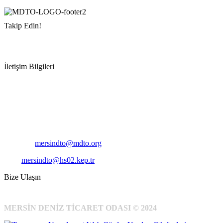
Takip Edin!
İletişim Bilgileri
Adres:
Mersin Deniz Ticaret Odası
Pirireis, İsmet İnönü Blv. No:45, 33110 Yenişehir/Mersin
Telefon:
+90 324 327 7000
Cep
: +90 531 796 6989
E-Posta:
mersindto@mdto.org
Kep:
mersindto@hs02.kep.tr
Bize Ulaşın
MERSİN DENİZ TİCARET ODASI © 2024