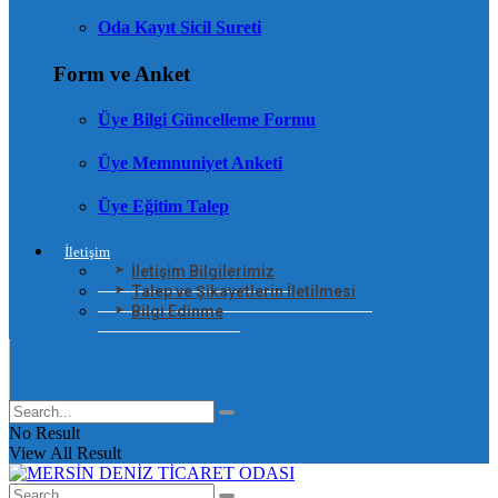
Oda Kayıt Sicil Sureti
Form ve Anket
Üye Bilgi Güncelleme Formu
Üye Memnuniyet Anketi
Üye Eğitim Talep
İletişim
İletişim Bilgilerimiz
Talep ve Şikayetlerin İletilmesi
Bilgi Edinme
No Result
View All Result